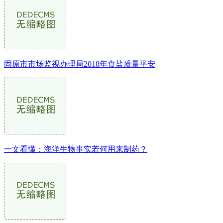
固原市市场监视办理局2018年食盐质量平安
一文看懂：海洋生物事实若何用来制药？