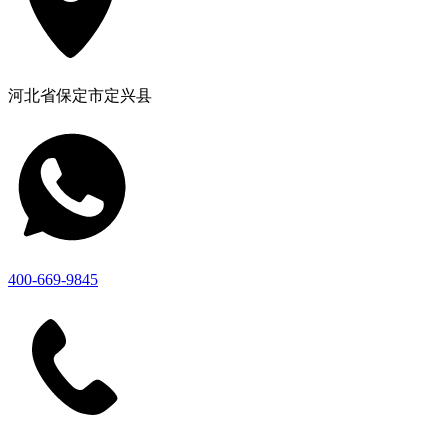
河北省保定市定兴县
400-669-9845