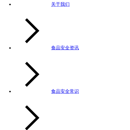
关于我们
食品安全资讯
食品安全常识