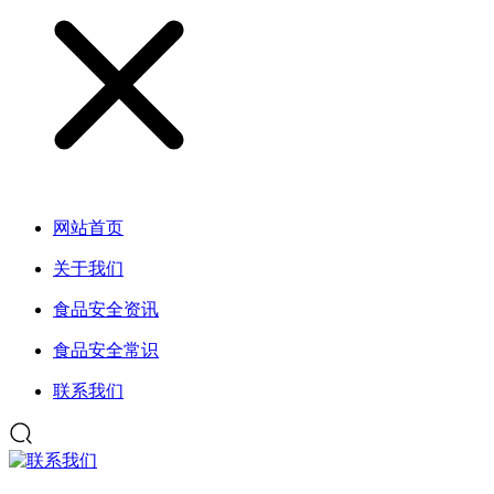
网站首页
关于我们
食品安全资讯
食品安全常识
联系我们