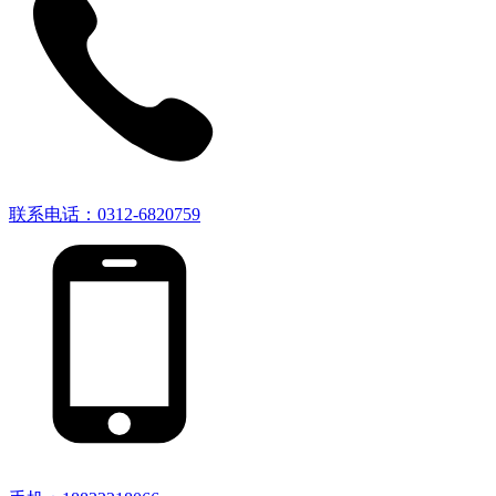
联系电话：0312-6820759