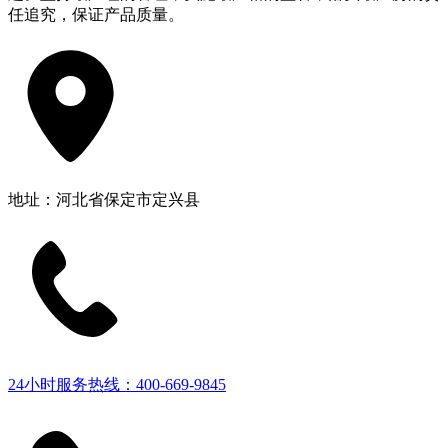
任追究，保证产品质量。
地址：河北省保定市定兴县
24小时服务热线：400-669-9845