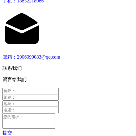
手机：18832218066
邮箱：2906099083@qq.com
联系我们
留言给我们
提交