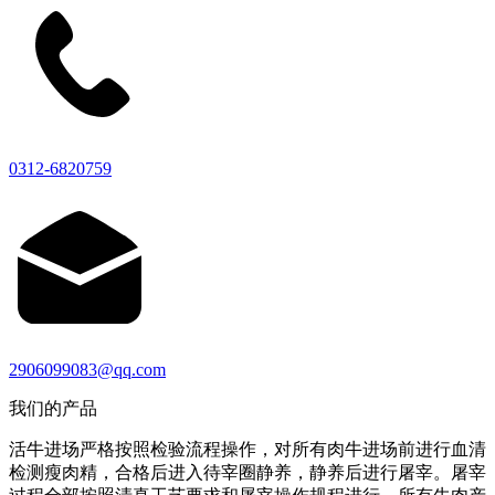
0312-6820759
2906099083@qq.com
我们的产品
活牛进场严格按照检验流程操作，对所有肉牛进场前进行血清
检测瘦肉精，合格后进入待宰圈静养，静养后进行屠宰。屠宰