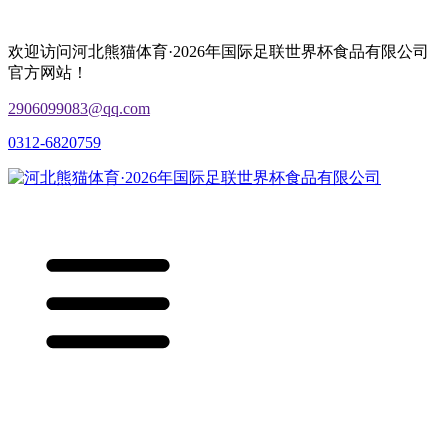
欢迎访问河北熊猫体育·2026年国际足联世界杯食品有限公司
官方网站！
2906099083@qq.com
0312-6820759