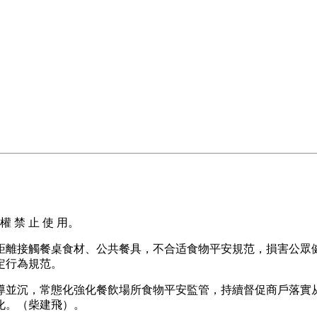
權 禁 止 使 用。
接觸餐桌食材、公共餐具，不合适食物平安規范，損害公眾健康
定行為規范。
並沉，常態化強化餐飲場所食物平安監管，持續督促商戶落實从
化。（柴建飛）。