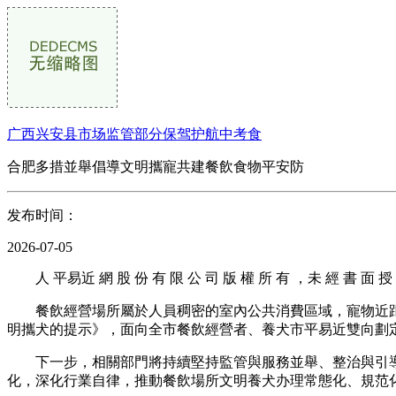
广西兴安县市场监管部分保驾护航中考食
合肥多措並舉倡導文明攜寵共建餐飲食物平安防
发布时间：
2026-07-05
人 平易近 網 股 份 有 限 公 司 版 權 所 有 ，未 經 書 面 授 
餐飲經營場所屬於人員稠密的室內公共消費區域，寵物近距離
明攜犬的提示》，面向全市餐飲經營者、養犬市平易近雙向劃
下一步，相關部門將持續堅持監管與服務並舉、整治與引導
化，深化行業自律，推動餐飲場所文明養犬办理常態化、規范