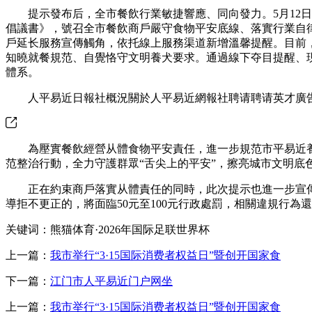
提示發布后，全市餐飲行業敏捷響應、同向發力。5月12日
倡議書》，號召全市餐飲商戶嚴守食物平安底線、落實行業自
戶延长服務宣傳觸角，依托線上服務渠道新增溫馨提醒。目前
知曉就餐規范、自覺恪守文明養犬要求。通過線下夺目提醒、
體系。
人平易近日報社概況關於人平易近網報社聘请聘请英才廣告
為壓實餐飲經營从體食物平安責任，進一步規范市平易近養犬
范整治行動，全力守護群眾“舌尖上的平安”，擦亮城市文明底
正在約束商戶落實从體責任的同時，此次提示也進一步宣傳
導拒不更正的，將面臨50元至100元行政處罰，相關違規行
关键词：熊猫体育·2026年国际足联世界杯
上一篇：
我市举行“3·15国际消费者权益日”暨创开国家食
下一篇：
江门市人平易近门户网坐
上一篇：
我市举行“3·15国际消费者权益日”暨创开国家食