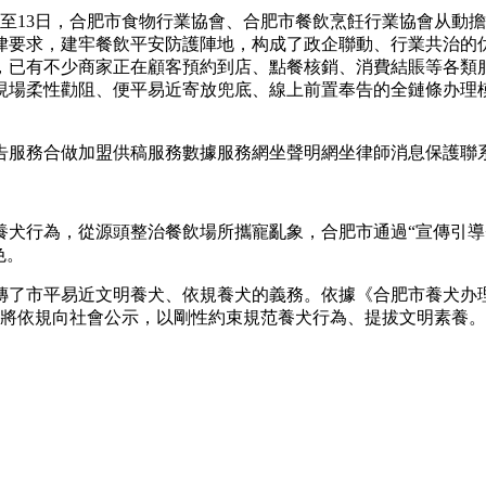
至13日，合肥市食物行業協會、合肥市餐飲烹飪行業協會从動
律要求，建牢餐飲平安防護陣地，构成了政企聯動、行業共治的
，已有不少商家正在顧客預約到店、點餐核銷、消費結賬等各類服
現場柔性勸阻、便平易近寄放兜底、線上前置奉告的全鏈條办理
服務合做加盟供稿服務數據服務網坐聲明網坐律師消息保護聯
行為，從源頭整治餐飲場所攜寵亂象，合肥市通過“宣傳引導+
色。
了市平易近文明養犬、依規養犬的義務。依據《合肥市養犬办理
為還將依規向社會公示，以剛性約束規范養犬行為、提拔文明素養。