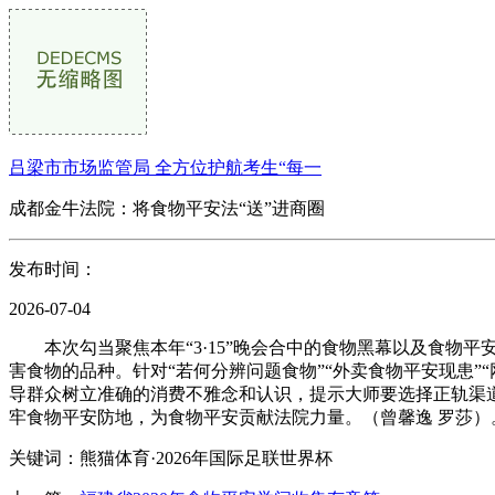
吕梁市市场监管局 全方位护航考生“每一
成都金牛法院：将食物平安法“送”进商圈
发布时间：
2026-07-04
本次勾当聚焦本年“3·15”晚会合中的食物黑幕以及食物
害食物的品种。针对“若何分辨问题食物”“外卖食物平安现患
导群众树立准确的消费不雅念和认识，提示大师要选择正轨渠
牢食物平安防地，为食物平安贡献法院力量。（曾馨逸 罗莎）
关键词：熊猫体育·2026年国际足联世界杯