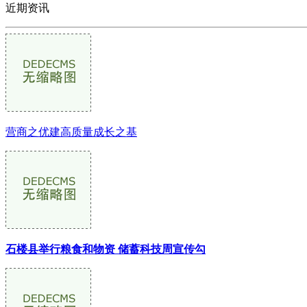
近期资讯
营商之优建高质量成长之基
石楼县举行粮食和物资 储蓄科技周宣传勾