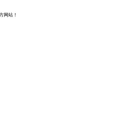
官方网站！