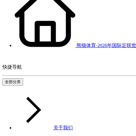
熊猫体育·2026年国际足联
快捷导航
全部分类
关于我们