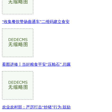
“收集餐饮赞扬曲通车”二维码建立食安
看图进修丨当好粮食平安“压舱石” 总嘱
农业农村部：严厉打击“炒猪”行为 鼓励