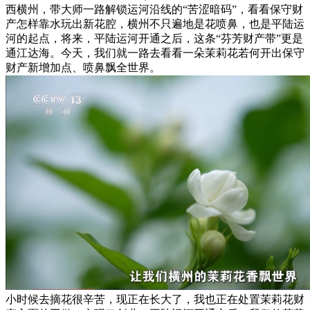
西横州，带大师一路解锁运河沿线的“苦涩暗码”，看看保守财
产怎样靠水玩出新花腔，横州不只遍地是花喷鼻，也是平陆运
河的起点，将来，平陆运河开通之后，这条“芬芳财产带”更是
通江达海。今天，我们就一路去看看一朵茉莉花若何开出保守
财产新增加点、喷鼻飘全世界。
小时候去摘花很辛苦，现正在长大了，我也正在处置茉莉花财