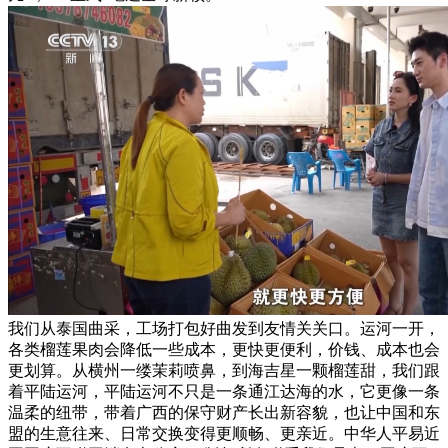
我们从泰国曲采，工场打包好曲发到友情关关口。运河一开，
各类榴莲果肉会降低一些成本，更快更便利，价钱、成本也会
更划算。从横州一缕茉莉喷鼻，到海吉星一颗榴莲甜，我们跟
着平陆运河，平陆运河不只是一条通江达海的水，它更像一条
温柔的纽带，带着广西的保守财产长出新容貌，也让中国和东
盟的生意往来、日常交换变得更顺畅、更亲近。中华人平易近