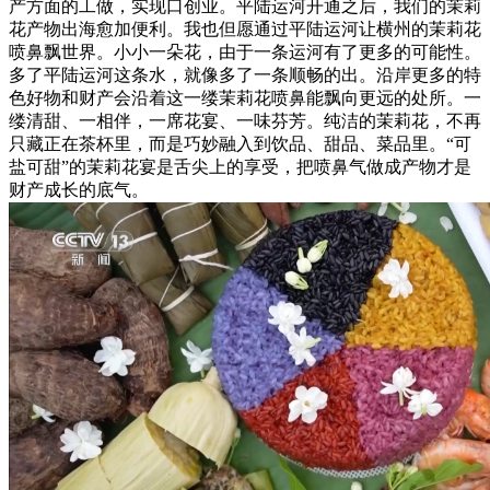
产方面的工做，实现口创业。平陆运河开通之后，我们的茉莉
花产物出海愈加便利。我也但愿通过平陆运河让横州的茉莉花
喷鼻飘世界。小小一朵花，由于一条运河有了更多的可能性。
多了平陆运河这条水，就像多了一条顺畅的出。沿岸更多的特
色好物和财产会沿着这一缕茉莉花喷鼻能飘向更远的处所。一
缕清甜、一相伴，一席花宴、一味芬芳。纯洁的茉莉花，不再
只藏正在茶杯里，而是巧妙融入到饮品、甜品、菜品里。“可
盐可甜”的茉莉花宴是舌尖上的享受，把喷鼻气做成产物才是
财产成长的底气。