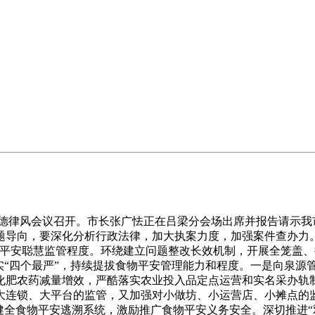
视德律风会议召开。市长张广怯正在吕梁分会场出席并报告请示
题导向，要深化分析行政法律，加大执案力度，加强案件查办力
物平安聪慧监管程度。环绕建立问题整改长效机制，开展全笼盖
实“四个最严”，持续提拔食物平安管理能力和程度。一是向泉源
化肥农药减量增效，严酷落实农业投入品定点运营和实名采办轨
大连锁、大平台的监管，又加强对小做坊、小运营店、小摊点的
健全食物平安逃溯系统，激励推广食物平安义务安全。深切推进“