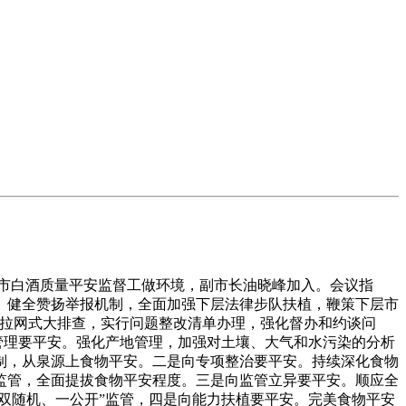
我市白酒质量平安监督工做环境，副市长油晓峰加入。会议指
。健全赞扬举报机制，全面加强下层法律步队扶植，鞭策下层市
、拉网式大排查，实行问题整改清单办理，强化督办和约谈问
管理要平安。强化产地管理，加强对土壤、大气和水污染的分析
制，从泉源上食物平安。二是向专项整治要平安。持续深化食物
监管，全面提拔食物平安程度。三是向监管立异要平安。顺应全
双随机、一公开”监管，四是向能力扶植要平安。完美食物平安