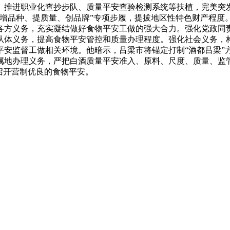
。推进职业化查抄步队、质量平安查验检测系统等扶植，完美突
“增品种、提质量、创品牌”专项步履，提拔地区性特色财产程度
各方义务，充实凝结做好食物平安工做的强大合力。强化党政同
从体义务，提高食物平安管控和质量办理程度。强化社会义务，
安监督工做相关环境。他暗示，吕梁市将锚定打制“酒都吕梁”方
地办理义务，严把白酒质量平安准入、原料、尺度、质量、监管、
召开营制优良的食物平安。