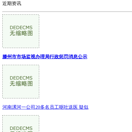
近期资讯
滕州市市场监视办理局行政惩罚消息公示
河南漯河一公司20多名员工呕吐送医 疑似