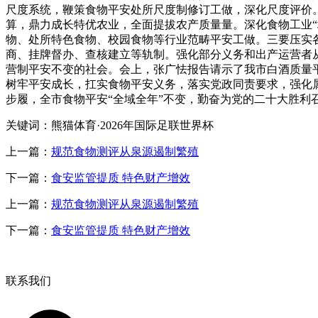
尺度系统，鞭策食物平安处所尺度制修订工做，深化尺度评价
算，鼎力成长特优农业，全面提拔农产质量量。深化食物工业
物、处所特色食物、校园食物等行业范畴平安工做。三要压实
商、挂牌督办、查核建立等轨制。强化部分义务和出产运营者
营制平安不变的社会。会上，张广怯报告请示了我市白酒质量平
树牢平安成长，扛实食物平安义务，落实党政同责要求，强化属
步履，全市食物平安“全域全年”不变，勤奋为党的二十大胜利
关键词：熊猫体育·2026年国际足联世界杯
上一篇：
规范食物测评从泉源遏制繁殖
下一篇：
食安监管提质 特色财产增效
上一篇：
规范食物测评从泉源遏制繁殖
下一篇：
食安监管提质 特色财产增效
联系我们