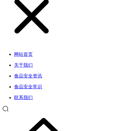
网站首页
关于我们
食品安全资讯
食品安全常识
联系我们