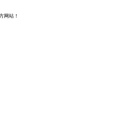
官方网站！