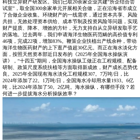
科技立异财产研发区。我们已取20余家企业共建“所企结合尝
试室”，取全国300余家单元开展相关合做，正在沿海省市成立
了合做企业收集。环绕财产的一线需求，通过资本共享、风险
共担，无效处理资本供给、成本节制及投资风险等问题，实现
财产提质、降本、增效的方针，无力支持自从立异研发取手艺
的落地。过去两年，我们申请海洋生物医药范畴的高价值专利
46项，完成22项，增加83%。鞭策企业扶植出产线余种，带动
海洋生物医药财产的上下逛产值超30亿元。而正在海水淡化方
面，按照天然资本部近日发布的《2025年全国海水操纵演
讲》，“十四五”期间，全国海水操纵工做正在工程规模、配备
研制、政策尺度系统扶植等方面取得新成效，财产成长态势优
良。2025年全国现有海水淡化工程规模307。7万吨/日，比
2024年添加了22。1万吨/日，全国海水冷却用水量1933。6亿
吨，比2024年添加了50。2亿吨。海水操纵，有哪些手段？若
何进一步提拔海水分析操纵效率？