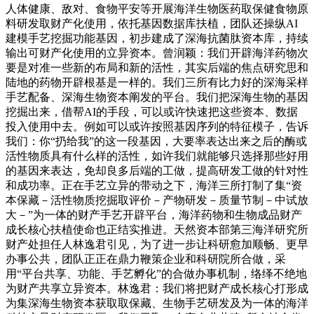
人体健康、敌对、食物平安等开展海洋生物医药取保健食物原
料研发取财产化使用，依托基因数据库扶植，团队还操纵AI
建模手艺挖掘功能基因，初步建成了深海抗菌肽资本库，持续
输出可财产化使用的立异资本。曾润颖：我们开辟海洋药物次
要是对准一些新的布局和新的活性，其实后端的焦点研究思和
陆地的药物开辟根基是一样的。我们三所有比力好的深海采样
手艺配备、深海生物资本阐发的平台。我们把深海生物的基因
挖掘出来，借帮AI的手段，可以或许快速把这些资本、数据
投入使用中去。例如可以或许按照基因序列的特征模子，告诉
我们：你“扔给我”的这一段基因，大要率表达出来之后的酶或
活性物质具有什么样的活性，如许我们就能够只选择那些好用
的基因来表达，免却良多后端的工做，提高研发工做的针对性
和成功率。正在手艺立异的带动之下，海洋三所打制了集“资
本保藏－活性物质挖掘取评价－产物研发－质量节制－中试放
大－”为一体的财产手艺开辟平台，海洋药物和生物成品财产
成长核心扶植使命也正结实推进。天然资本部第三海洋研究所
财产处担任人林逸君引见，为了进一步让科研愈加顺畅、更早
办事公共，团队正正在鼎力鞭策企业和科研院所合做，采
用“平台共享、功能、手艺孵化”的合做办事机制，络绎不绝地
为财产共享立异资本。林逸君：我们将把财产成长核心打形成
为集深海生物资本获取取保藏、生物手艺研发及为一体的海洋