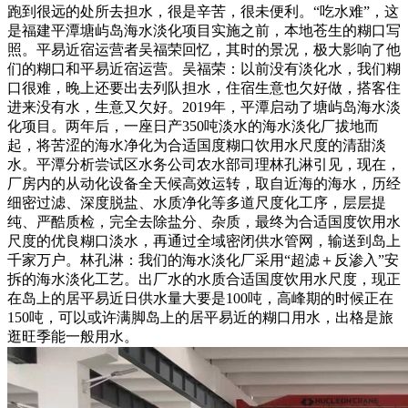
跑到很远的处所去担水，很是辛苦，很未便利。“吃水难”，这
是福建平潭塘屿岛海水淡化项目实施之前，本地苍生的糊口写
照。平易近宿运营者吴福荣回忆，其时的景况，极大影响了他
们的糊口和平易近宿运营。吴福荣：以前没有淡化水，我们糊
口很难，晚上还要出去列队担水，住宿生意也欠好做，搭客住
进来没有水，生意又欠好。2019年，平潭启动了塘屿岛海水淡
化项目。两年后，一座日产350吨淡水的海水淡化厂拔地而
起，将苦涩的海水净化为合适国度糊口饮用水尺度的清甜淡
水。平潭分析尝试区水务公司农水部司理林孔淋引见，现在，
厂房内的从动化设备全天候高效运转，取自近海的海水，历经
细密过滤、深度脱盐、水质净化等多道尺度化工序，层层提
纯、严酷质检，完全去除盐分、杂质，最终为合适国度饮用水
尺度的优良糊口淡水，再通过全域密闭供水管网，输送到岛上
千家万户。林孔淋：我们的海水淡化厂采用“超滤＋反渗入”安
拆的海水淡化工艺。出厂水的水质合适国度饮用水尺度，现正
在岛上的居平易近日供水量大要是100吨，高峰期的时候正在
150吨，可以或许满脚岛上的居平易近的糊口用水，出格是旅
逛旺季能一般用水。