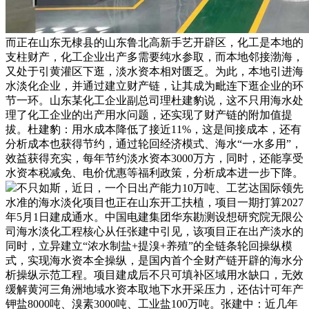
而正在山东无棣县的山东鲁北高新手艺开辟区，化工是本地的
支柱财产，化工企业出产多需要纯水参取，而本地邻接渤海，
又处于引黄灌区下逛，淡水资本相对匮乏。为此，本地引进海
水淡化企业，并通过建立财产链，让其成为毗连下逛企业的环
节一环。山东某化工企业副总司理杜建豹说，这不只用海水处
理了化工企业的出产用水问题，还实现了财产链的附加值提
拔。杜建豹：用水成本降低了接近11%，这是间接成本，还有
分析成本也获得节约，通过轮回经济模式、海水“一水多用”，
效益获得充实，每年节约淡水资本3000万方，同时，还能享受
水资本税减免、电价优惠等福利政策，分析成本进一步下降。
不只如斯，近日，一个日出产能力10万吨、工艺达国际领先
水准的海水淡化项目也正在山东开工扶植，项目一期打算2027
年5月1日建成通水。中国电建集团华东勘测设想研究院无限公
司海水淡化工程核心从任张建中引见，该项目正在出产淡水的
同时，立异建立“浓水制盐+提溴+养殖”的全链条轮回操纵模
式，实现海水资本全操纵，是国内首个全财产链开辟的海水分
析操纵示范工程。项目建成后不只可填补区域用水缺口，无效
缓解黄河三角洲地域水资本取地下水开采压力，还估计可年产
钾盐8000吨、溴素3000吨、工业盐100万吨。张建中：近几年