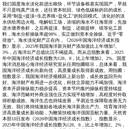
我们国度海水淡化前进出格快，环节设备根基实现国产，早就
不只是纯真产淡水，还往资本轮回、绿色低碳标的目的成长，
采用“制盐+提溴+生态养殖+盐化工”的轮回模式。淡化好的淡
水供给周边火电、电解铝工场，浓缩的海水不往海里排，先放
进水塘养鱼虾，之后再提溴、制盐，还能提钾、镁等化工原
料，海水分析操纵率超98%，实正做到资本全操纵、近乎“零
排放”。海水淡化财产正在内，《2026中国海洋经济成长指
数》显示，2025年我国海洋新兴财产添加值比上年增加7。
3%，占海洋出产总值比沉不竭提高。而从总指数来看，2025
年中国海洋经济成长指数为128。8，比上年增加2。2%。国度
海洋消息核心海洋经济研究室从任周怡圃暗示，总体来看，我
国海洋经济成长向新向优，高质量成长取得新成效。周怡圃：
指数显示，我国海洋经济规模跃上新台阶，成长效益回升向
好。海洋财产布局进一步优化，科技立异能力不竭加强。海洋
资本开辟操纵能力稳步提高，资本节约集约操纵程度持续提
拔。海洋范畴对外商业顶住压力实现平稳增加，高程度对外取
得积极成效。海洋生态也持续改善，平易近生保障取改善无力
无效。我们将持续激励各地成长海洋新质出产力、培育海洋经
济高质量成长新动能，为鞭策扶植海洋强国贡献力量。天然资
本部10日发布《2026中国海洋经济成长指数》。指数显示，
2025年中国海洋经济成长指数为128。8，比上年增加2。2%，