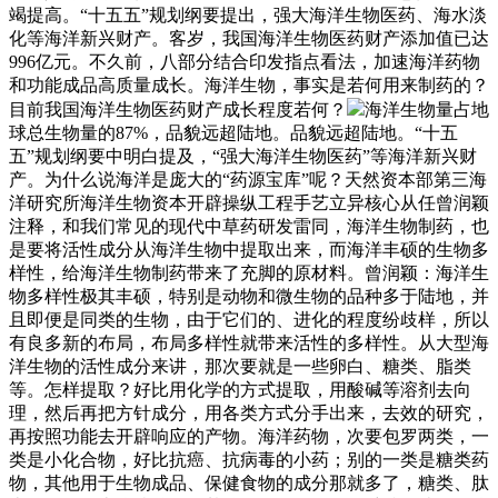
竭提高。“十五五”规划纲要提出，强大海洋生物医药、海水淡
化等海洋新兴财产。客岁，我国海洋生物医药财产添加值已达
996亿元。不久前，八部分结合印发指点看法，加速海洋药物
和功能成品高质量成长。海洋生物，事实是若何用来制药的？
目前我国海洋生物医药财产成长程度若何？
海洋生物量占地
球总生物量的87%，品貌远超陆地。品貌远超陆地。“十五
五”规划纲要中明白提及，“强大海洋生物医药”等海洋新兴财
产。为什么说海洋是庞大的“药源宝库”呢？天然资本部第三海
洋研究所海洋生物资本开辟操纵工程手艺立异核心从任曾润颖
注释，和我们常见的现代中草药研发雷同，海洋生物制药，也
是要将活性成分从海洋生物中提取出来，而海洋丰硕的生物多
样性，给海洋生物制药带来了充脚的原材料。曾润颖：海洋生
物多样性极其丰硕，特别是动物和微生物的品种多于陆地，并
且即便是同类的生物，由于它们的、进化的程度纷歧样，所以
有良多新的布局，布局多样性就带来活性的多样性。从大型海
洋生物的活性成分来讲，那次要就是一些卵白、糖类、脂类
等。怎样提取？好比用化学的方式提取，用酸碱等溶剂去向
理，然后再把方针成分，用各类方式分手出来，去效的研究，
再按照功能去开辟响应的产物。海洋药物，次要包罗两类，一
类是小化合物，好比抗癌、抗病毒的小药；别的一类是糖类药
物，其他用于生物成品、保健食物的成分那就多了，糖类、肽