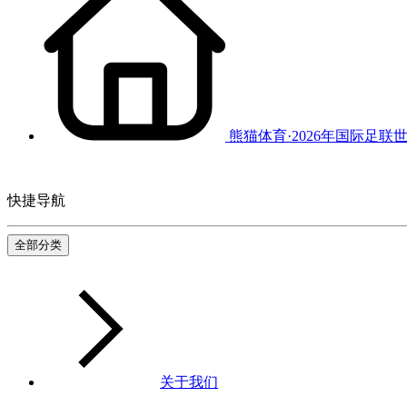
熊猫体育·2026年国际足联
快捷导航
全部分类
关于我们