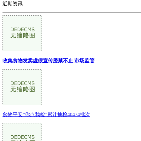
近期资讯
收集食物发卖虚假宣传屡禁不止 市场监管
食物平安“你点我检”累计抽检40474批次