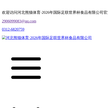
欢迎访问河北熊猫体育·2026年国际足联世界杯食品有限公司
2906099083@qq.com
0312-6820759