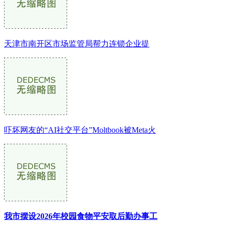
天津市南开区市场监管局帮力连锁企业提
吓坏网友的“AI社交平台”Moltbook被Meta火
我市摆设2026年校园食物平安取后勤办事工