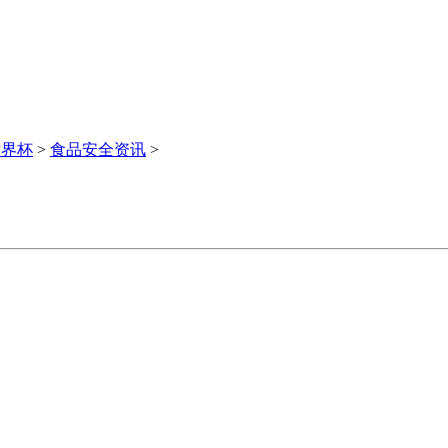
世界杯
>
食品安全资讯
>