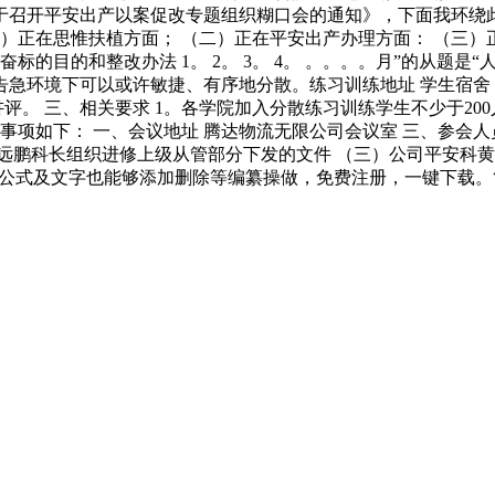
于召开平安出产以案促改专题组织糊口会的通知》，下面我环绕
）正在思惟扶植方面； （二）正在平安出产办理方面： （三）
的勤奋标的目的和整改办法 1。 2。 3。 4。 。。。。月”的
急环境下可以或许敏捷、有序地分散。练习训练地址 学生宿舍 二
。 三、相关要求 1。各学院加入分散练习训练学生不少于200人
关事项如下： 一、会议地址 腾达物流无限公司会议室 三、参会
远鹏科长组织进修上级从管部分下发的文件 （三）公司平安科黄
公式及文字也能够添加删除等编纂操做，免费注册，一键下载。简历wo