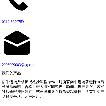
0312-6820759
2906099083@qq.com
我们的产品
活牛进场严格按照检验流程操作，对所有肉牛进场前进行血清
检测瘦肉精，合格后进入待宰圈静养，静养后进行屠宰。屠宰
过程全部按照清真工艺要求和屠宰操作规程进行，所有牛肉产
品检测合格后才准出厂。