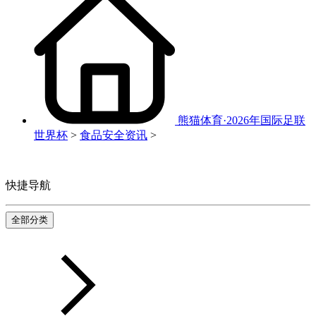
熊猫体育·2026年国际足联
世界杯
>
食品安全资讯
>
快捷导航
全部分类