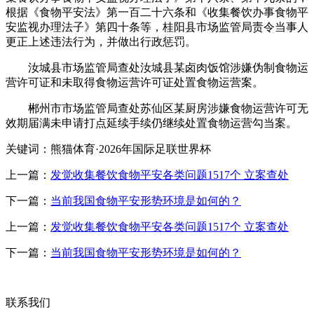
根据《食物平安法》第一百二十六条和《收集餐饮办事食物平
安监视办理法子》第四十条等，桂阳县市场监管局责令当事人
更正上述违法行为，并做出行政惩罚。
汝城县市场监管局查处汝城县某卤肉饭馆涉嫌伪制食物运
营许可证和未取得食物运营许可证处置食物运营案。
郴州市市场监管局查处苏仙区某厨房涉嫌食物运营许可无
效期届满未申请打点延续手续仍继续处置食物运营勾当案。
关键词：熊猫体育·2026年国际足联世界杯
上一篇：
发觉收集餐饮食物平安各类问题1517个 立案查处
下一篇：
当前我国食物平安形势环境是如何的？
上一篇：
发觉收集餐饮食物平安各类问题1517个 立案查处
下一篇：
当前我国食物平安形势环境是如何的？
联系我们