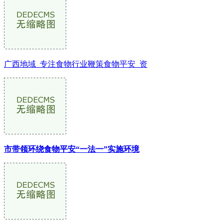
广西地域_专注食物行业鞭策食物平安_资
市带领环绕食物平安“一法一”实施环境