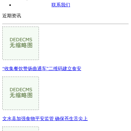
联系我们
近期资讯
“收集餐饮赞扬曲通车”二维码建立食安
文水县加强食物平安监管 确保苍生舌尖上