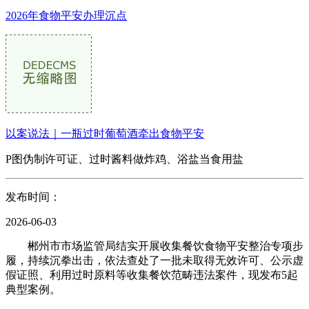
2026年食物平安办理沉点
以案说法｜一瓶过时葡萄酒牵出食物平安
P图伪制许可证、过时酱料做炸鸡、浴盐当食用盐
发布时间：
2026-06-03
郴州市市场监管局结实开展收集餐饮食物平安整治专项步
履，持续沉拳出击，依法查处了一批未取得无效许可、公示虚
假证照、利用过时原料等收集餐饮范畴违法案件，现发布5起
典型案例。