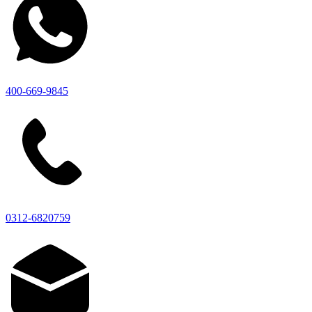
400-669-9845
0312-6820759