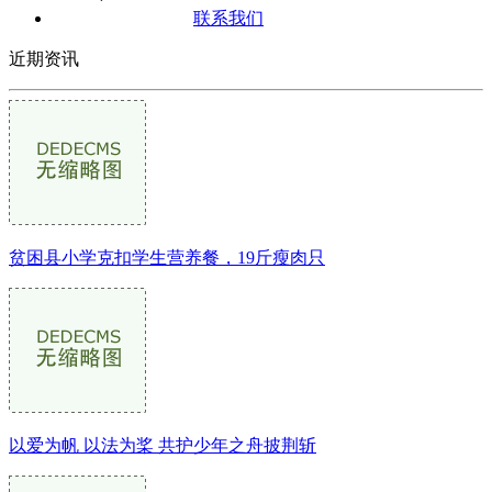
联系我们
近期资讯
贫困县小学克扣学生营养餐，19斤瘦肉只
以爱为帆 以法为桨 共护少年之舟披荆斩