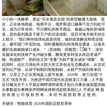
小小的一块糖果，更起“买全俄卖全国”的商贸畅通大脉络。现
在，正在各地商超、电商平台，俄罗斯进口糖果巧克力到处可
见，成为日常休闲、节日赠礼的抢手商品。逾越山海的异域味
道，是的盈利惠及千家万户的活泼缩影。绥芬河海关相关担任
人暗示：“我们将持续强化政策供给，做好政策解读和营业指
点，建牢国门平安防地。同时通顺双向跨境商业通道，以海关
履职实效赋能港口成长。”（苏靖刚、田晓慧）
眼下，深切
实施深化科技财产化冲破步履，鞭策更多科技从样品变成产
物、构成财产，把科技立异“变量”为财产复兴成长“增量”。取
此同时，还出力强化环大院大所立异创业生态圈成长…从尝试
室到出产线，从保守制制到智能制制，从财产升级到将来结
构，立异之力正在黑地盘上拔节发展。2026年，努力实现“十
五五”优良开局，为推进中国式现代化贡献龙江力量…人平易
近日概况关于人平易近网聘请聘请英才告白办事合做加盟供稿
办事数据办事网坐声明网坐律师消息联系我们人 平易近 网 股
份 有 限 公 司 版 权 所 有 ，未 经 书 面 授 权 禁 止 使 用。
关键词：熊猫体育·2026年国际足联世界杯