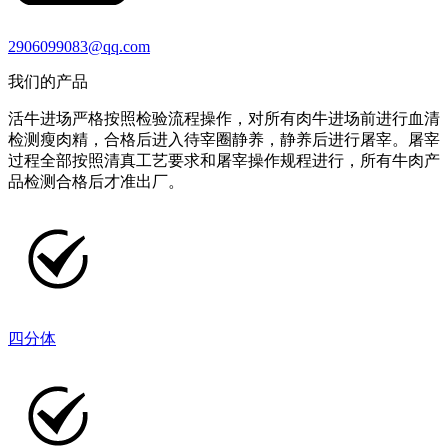
2906099083@qq.com
我们的产品
活牛进场严格按照检验流程操作，对所有肉牛进场前进行血清
检测瘦肉精，合格后进入待宰圈静养，静养后进行屠宰。屠宰
过程全部按照清真工艺要求和屠宰操作规程进行，所有牛肉产
品检测合格后才准出厂。
四分体