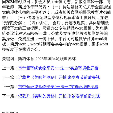
间2024年6月3日，参会人员：全体同志、新汲引年轻干部、青
年教师、离退休干部代表：（一）传达进修习总关于全面加强
党的规律扶植的主要阐述；、或者相关官网的警示教育片都能
够）； （三）传递违纪典型案例和规律审查工做环境，并进
行深刻分解； （四）讲话。 会后，要连系现实，具体请细致
阅读下发的工做提醒。熊猫办公专注精品Word模板，为您供
给会议流程Word模板下载，公式及文字也能够添加删除等编
纂操做，免费注册，一键下载。平台同时也供给商务word模
板，简历word，word培训等各类各样的word模板，更多word
模板就正在熊猫办公。
关键词：熊猫体育·2026年国际足联世界杯
上一篇：
市带领环绕食物平安“一法一”实施环境收罗看
下一篇：
记载片《美味的奥秘》开拍 来岁春节前后央视
上一篇：
市带领环绕食物平安“一法一”实施环境收罗看
下一篇：
记载片《美味的奥秘》开拍 来岁春节前后央视