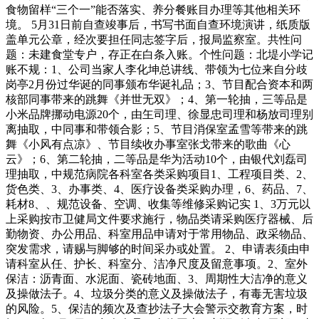
食物留样“三个一”能否落实、养分餐账目办理等其他相关环
境。 5月31日前自查竣事后，书写书面自查环境演讲，纸质版
盖单元公章，经次要担任同志签字后，报局监察室。共性问
题：未建食堂专户，存正在白条入账。个性问题：北堤小学记
账不规：1、公司当家人李化坤总讲线、带领为七位来自分歧
岗亭2月份过华诞的同事颁布华诞礼品；3、节目配合资本和两
核部同事带来的跳舞《并世无双》；4、第一轮抽，三等品是
小米品牌挪动电源20个，由玍司理、徐显忠司理和杨放司理别
离抽取，中同事和带领合影；5、节目消保室孟雪等带来的跳
舞《小风有点凉》、节目续收办事室张戈带来的歌曲《心
云》；6、第二轮抽，二等品是华为活动10个，由银代刘磊司
理抽取，中规范病院各科室各类采购项目1、工程项目类、2、
货色类、3、办事类、4、医疗设备类采购办理，6、药品、7、
耗材8、、规范设备、空调、收集等维修采购记实 1、3万元以
上采购按市卫健局文件要求施行，物品类请采购医疗器械、后
勤物资、办公用品、科室用品申请对于常用物品、政采物品、
突发需求，请赐与脚够的时间采办或处置。 2、申请表须由申
请科室从任、护长、科室分、洁净尺度及留意事项。2、室外
保洁：沥青面、水泥面、瓷砖地面、3、周期性大洁净的意义
及操做法子。4、垃圾分类的意义及操做法子，有毒无害垃圾
的风险。5、保洁的频次及查抄法子大会警示交教育方案，时