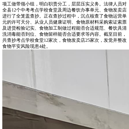
项工做带领小组，明白职责分工，层层压实义务。法律人员对
全县12个中考考点学校食堂及周边餐饮办事单元、食物发卖店
进行了全笼盖查抄。正在查抄过程中，沉点核查了食物运营单
元的许可天分、从业人员健康证明、食物原材料采购索证索票
及进货检验记实、食物加工制做过程能否合适规范、餐饮具清
洗消毒能否到位、食物留样能否合适要求等内容。截至目前，
共查抄考点学校食堂12家次，食物发卖店25家次，发觉并整改
食物平安风险现患4处。