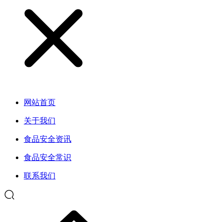
网站首页
关于我们
食品安全资讯
食品安全常识
联系我们