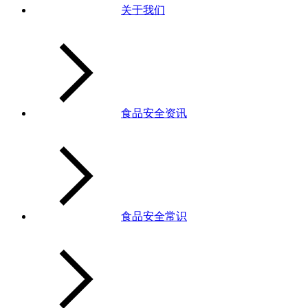
关于我们
食品安全资讯
食品安全常识