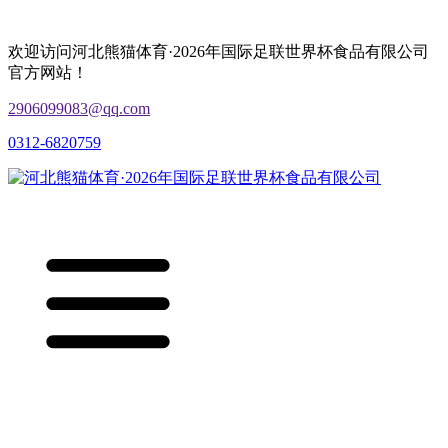
欢迎访问河北熊猫体育·2026年国际足联世界杯食品有限公司
官方网站！
2906099083@qq.com
0312-6820759