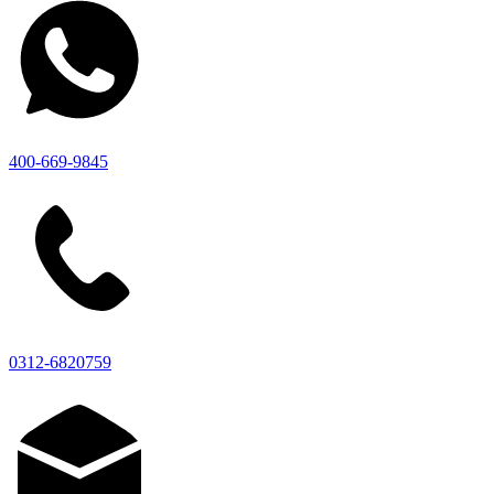
400-669-9845
0312-6820759