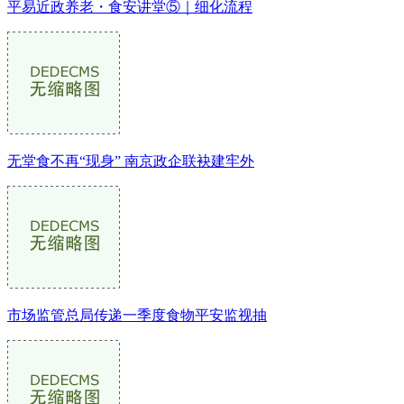
平易近政养老・食安讲堂⑤｜细化流程
无堂食不再“现身” 南京政企联袂建牢外
市场监管总局传递一季度食物平安监视抽