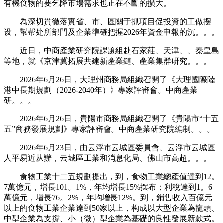
有機食物的要乞降市場需求也正在不斷的擴大。
為深切貫徹落實省、市、區關于抓項目促投資的工做摆
设，幫帮处所部門及企業準確把握2026年資金申報的沉。。。
近日，中商產業研究院課題組赴石家莊、天津、、秦皇島
等地，就《京津冀拓展共建新產業鏈、產業集群研究。。。
2026年6月26日，大理州商務局組織召開了《大理國際陸
港中長期規劃（2026-2040年）》專家評審會。中商產業
研。。。
2026年6月26日，貴陽市商務局組織召開了《貴陽市“十五
五”商務發展規劃》專家評審會。中商產業研究院編制。。。
2026年6月23日，由云浮市云城區委員會、云浮市云城區
人平易近从辦，云城區工業和消息化局、佛山市高超。。。
食物工業十二五規劃提出，到，食物工業總產值達到12。
7萬億元，增長101。1%，年均增長15%摆布；利稅達到1。6
萬億元，增長76。2%，年均增長12%。到，銷售收入百億元
以上的食物工業企業達到50家以上，构成以大型企業為龍頭、
中型企業為支撐、小（微）型企業為基礎的良性發展新款式。