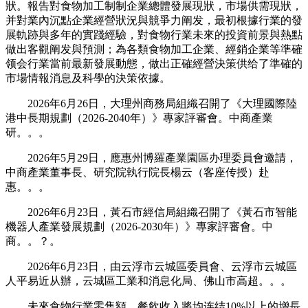
狀。報告對食物加工制制企業總體發展現狀，市場供需現狀，
并對業內沉點企業經營狀況與競爭力阐发，最初根據行業的發
展軌跡與多年的實踐經驗，對食物行業未來的投資前景與熱點
做出客觀阐发與預測；為各類食物加工企業、經銷企業等準確
领会行業當前最新發展動態，做出正確經營決策供给了準確的
市場情報消息及科學的決策依據。
2026年6月26日，大理州商務局組織召開了《大理國際陸
港中長期規劃（2026-2040年）》專家評審會。中商產業
研。。。
2026年5月29日，應惠州博羅產業園區办理委員會邀請，
中商產業董事長、研究院執行院長楊云（客座传授）赴
惠。。。
2026年6月23日，黃石市經信局組織召開了《黃石市智能
機器人產業發展規劃（2026-2030年）》專家評審會。中
商。。？。
2026年6月23日，由云浮市云城區委員會、云浮市云城區
人平易近从辦，云城區工業和消息化局、佛山市高超。。。
未來食物行業零售額、餐飲收入將均连结10%以上的增長