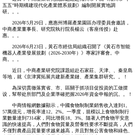
五五”時期構建現代化產業體系規劃》編制開展實地調
研。。。
2026年5月29日，應惠州博羅產業園區办理委員會邀請，
中商產業董事長、研究院執行院長楊云（客座传授）赴
惠。。。
2026年6月23日，黃石市經信局組織召開了《黃石市智能
機器人產業發展規劃（2026-2030年）》專家評審會。中
商。。。
近日，中商產業研究院課題組赴石家莊、天津、、秦皇島
等地，就《京津冀拓展共建新產業鏈、產業集群研究。。！
為深切貫徹落實省、市、區關于抓項目促投資的工做摆
设，幫帮处所部門及企業準確把握2026年資金申報的沉。。！
中商情報網數據顯示，中國食物制制業銷售收入達到1。
57萬億元，增長率達12。2%。一季度，規模以上食物制制行
業數量達到7314家，同比增長18。3%。隨著人們食物平安意
識的快速提高，人們對食物質量及營養性要求不斷提高，人們
不僅對農產品質量要求越來越高，并且對無公害食物和綠色、