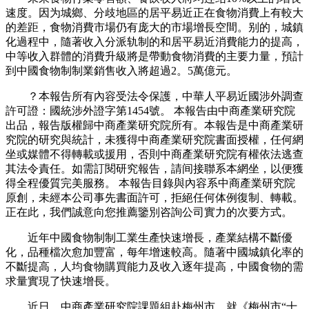
速度。因为城鄉、分歧地區的居平易近正在食物消費上有較大
的差距，食物消費市場仍有庞大的市場增長空間。别的，城鎮
化過程中，隨著收入分派轨制的和居平易近消費能力的提高，
中等收入群體的消費升級將是帶動食物消費的主要力量，預計
到中國食物制制業銷售收入將超過2。5萬億元。
？本報告所有內容受法令保護，中華人平易近國涉外調查
許可證：國統涉外證字第1454號。 本報告由中商產業研究院
出品，報告版權歸中商產業研究院所有。本報告是中商產業研
究院的研究與統計，未獲得中商產業研究院書面授權，任何網
坐或媒體不得轉載或援用，否則中商產業研究院有權依法逃查
其法令責任。如需訂閱研究報告，請间接聯系本網坐，以便獲
得全程優質完美服務。 本報告目錄與內容系中商產業研究院
原創，未經本公司事先書面許可，拒絕任何体例復制、轉載。
正在此，我們誠意向您推薦鑒別咨詢公司實力的次要方式。
近年中國食物制制工業生產快速增長，產業結構不斷優
化，品種檔次愈加豐富，每年增速較高。隨著中國城鎮化率的
不斷提高，人均食物購買能力及收入逐年提高，中國食物的需
求量實現了快速增長。
近日，中商產業研究院課題組赴梅州市，就《梅州市“十