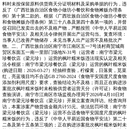
料时未按保留原料供货商天分证明材料及采购单据的行为，违
反了《广西壮族自治区食物小做坊小餐饮和食物摊贩办理条
例》第十第二款的。根据《广西壮族自治区食物小做坊小餐饮
和食物摊贩办理条例》第三十八条及第四十条第一项的，并督
促召回已发卖出去的不及格产物，严酷按照《中华人平易近国
食物平安法》及相关法令律例开展出产运营勾当。复查环境：
当事人已改善产物储存，未见当事人出产运营不及格批次产
物。二、广西壮族自治区南宁市江南区五一7号淡村商贸城商
贸区东面五一南一里部门场地N-31号（运营者：南宁市梁元
珍餐饮店（梁元珍））运营的枫叶糯米饭违法现实认定及相关
法令根据：南宁市梁元珍餐饮店（梁元珍）运营的枫叶糯米饭
(购进日期：2026-03-27）经抽样查验，柠檬黄，日落黄，苋菜
红，亮蓝项目均不合适GB 2760-2024《食物平安国度尺度食物
添加剂利用尺度》要求，查验结论为不及格；而且正在购进涉
案批次枫叶糯米饭时未检验供货者运营天分（许可证）和食物
查验演讲。南宁市江南区市场监视办理局于2026年4月10日对
南宁市梁元珍餐饮店（梁元珍）开展立案查询拜访。经查询拜
访，本案涉案产物货值金额共计55元。依法惩罚环境：南宁市
梁元珍餐饮店（梁元珍）运营不合适食物平安国度尺度的枫叶
糯米饭的行为，违反了《中华人平易近国食物平安法》第二十
二条及第十五条第三项的；正在购进涉案批次枫叶糯米饭时未