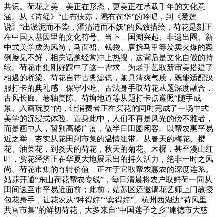
共识。荷花之美，美正在形态，更美正在承载千年的文化意
涵。从《诗经》“山有扶苏，隰有荷华”的吟唱，到《爱莲
说》“出淤泥而不染，濯清涟而不妖”的风致描绘，荷花是刻正
在中国人基因里的文化符号。当下，国潮兴起、非遗出圈、新
中式美学成为风尚，马面裙、钱袋、唐拆马甲等发卖火爆的案
例屡见不鲜，相关话题经常冲上热搜，这背后是文化自傲的持
续。荷花市集刚好踩中了这一需求，为老手艺取新审美搭建了
相遇的桥梁。荷花自带古典滤镜，兼具清爽气质，既能适配汉
服打卡的典礼感，保守小吃、古法身手取荷花从题深度融合，
古风长廊、卷轴美陈、荷塘地道等从题打卡点遵照“随手成
景、入画玩耍”的，让消费者正在买花的同时完成了一场中式
美学的沉浸式体验。置身此中，人们不再是风光的傍不雅者，
而是画中人，暂别高楼广厦，做半日田园闲客。以帮农惠平易
近之举，夯实从花田到市集的温情纽带。从春天的梅花、樱
花、油菜花，到炎天的荷花，秋天的菊花、木樨，甚至漫山红
叶，赏花经济正在华夏大地展示出的持久活力，绝非一时之风
尚。荷花市集的奇特价值，正在于它取帮农惠农的深度连系。
姑苏开通“东山荷花帮农专线”，每日清晨将农户取鲜荷一同从
田间送至市平易近面前；此前，姑苏区还邀请花艺师上门教授
包花身手，让花农从“种得好”“卖得好”。杭州西湖边“荷风里
共富市集”的鲜切荷花，大多来自“中国莲子之乡”建德市大慈