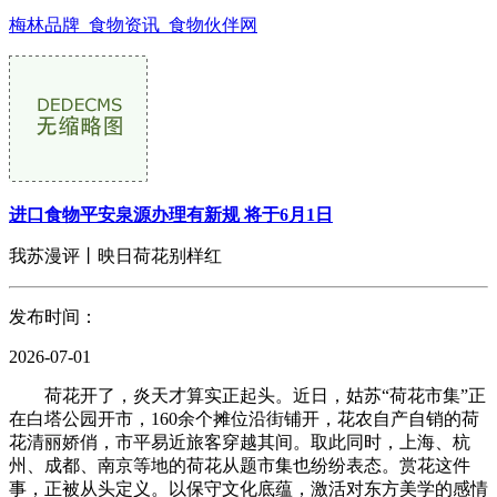
梅林品牌_食物资讯_食物伙伴网
进口食物平安泉源办理有新规 将于6月1日
我苏漫评丨映日荷花别样红
发布时间：
2026-07-01
荷花开了，炎天才算实正起头。近日，姑苏“荷花市集”正
在白塔公园开市，160余个摊位沿街铺开，花农自产自销的荷
花清丽娇俏，市平易近旅客穿越其间。取此同时，上海、杭
州、成都、南京等地的荷花从题市集也纷纷表态。赏花这件
事，正被从头定义。以保守文化底蕴，激活对东方美学的感情