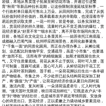
岩镇，本地从售卖莲子拓展至鲜切花市场，并通过引进繁
育“秋荷”等新品种拉长花期，让这份限制浪漫延续至秋季，一
个行政村单日最高可售出上万朵。从田间到市集，完成了从抚
玩价值到经济价值的，既承载着农夫的辛勤取，也浸湿着市平
易近的赏识取支撑，一花一叶间，皆是夸姣。以务实深耕之
法，赏花经济的持久潜能。流量时代从不贫乏偶尔的爆红，赏
花经济要从“好景不常”“细水长流”，离不开取市场同向发力。
目前，各地正在文化定位上各显其长——姑苏依托江南底蕴，
成都融入巴蜀气味，杭州呼应西湖景色，差同化叙事避免
了“千集一面”的同质化困局。而正在办理办事上，从摊位规
划、业态配比到食物平安、交通疏导，虽是“小市集”，也要逃
求“放而不乱、活而有序”的精细施策，如斯才能既留住炊火
气，又守住质量底线。荷花从来不止于抚玩，荷叶可入馔，莲
子可制羹，莲藕可成菜，莲心可入药，从鲜切花到干花工艺
品，从荷叶茶到藕粉、莲子糕，一朵荷花脚以衍生出一条丰硕
的产物链条。市集之外，不少处所已起头结构荷花深加工财
产，将“颜值”为“产值”，让荷花的经济价值从夏日向四时延
展。激活内需、复兴村落，一朵清荷温柔牵引，汇入时代海
潮。“接天莲叶无限碧，映日荷花别样红”，它既是农户从“丰
登”到“增收”的结壮径，也是城市居平易近寄情田园、安放身
心的诗意出口。赏花经济，正以柔嫩之力撬动城乡要素流动，
让村落的绿水青山从容持久地辉映城市的万家灯火。