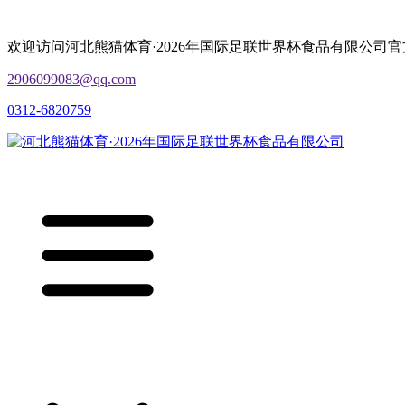
欢迎访问河北熊猫体育·2026年国际足联世界杯食品有限公司
2906099083@qq.com
0312-6820759