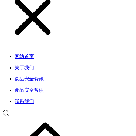
网站首页
关于我们
食品安全资讯
食品安全常识
联系我们