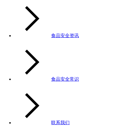
食品安全资讯
食品安全常识
联系我们