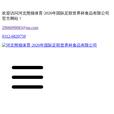
欢迎访问河北熊猫体育·2026年国际足联世界杯食品有限公司
官方网站！
2906099083@qq.com
0312-6820759