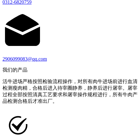
0312-6820759
2906099083@qq.com
我们的产品
活牛进场严格按照检验流程操作，对所有肉牛进场前进行血清
检测瘦肉精，合格后进入待宰圈静养，静养后进行屠宰。屠宰
过程全部按照清真工艺要求和屠宰操作规程进行，所有牛肉产
品检测合格后才准出厂。