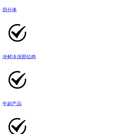
四分体
冷鲜冷冻部位肉
牛副产品