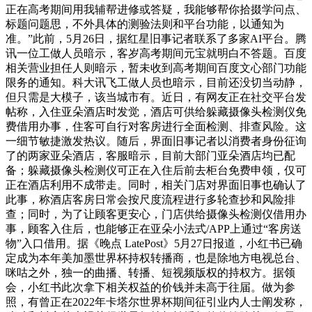
正在高考期间用我辅帮进修或答疑，我能够帮你拾掇学问点、
标题问题思，不外具体的测验法则和平台功能，以通知为
准。”此前，5月26日，据红星旧事记者联系了多家AI平台。腾
讯一位工做人员暗示，客岁高考期间元宝就明白不答题。百度
相关营业担任人则暗示，暂未收到高考期间百度文心部门功能
限务的通知。科大讯飞工做人员也暗示，目前还没切当动静，
但只需是大模子，该当城市有。近日，有网友正在社交平台发
帖称，入住亚朵酒店时发觉，酒店可供给躲藏摄像头检测仪免
费借用办事，住客可自行对客房进行全面检测、排查风险。这
一细节敏捷激发热议。随后，界面旧事记者以消费者身份征询
了的两家亚朵酒店，客服暗示，目前大部门亚朵酒店均已配
备；躲藏摄像头检测仪可正在入住后前去柜台免费申领，仅可
正在酒店利用不成带走。同时，相关门店对界面旧事也确认了
此事，称酒店客房日常会按尺度流程进行多轮查抄和风险排
查；同时，为了让顾客更安心，门店供给摄像头检测仪借用办
事，顾客入住后，也能够正在亚朵小法式/APP上通过“客房送
物”入口借用。据《晚点 LatePost》5月27日报道，小红书已确
定成为本年美加墨世界杯持权转播商，也是除地方电视总台、
咪咕之外，独一的曲播、转播、短视频版权的持权方。据领
会，小红书此次拿下相关权益的价钱并未高于往届。做为参
照，有曾正在2022年卡塔尔世界杯期间征引业内人士阐发称，