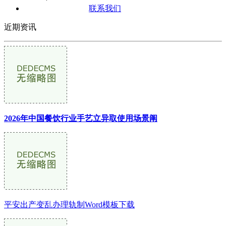
联系我们
近期资讯
2026年中国餐饮行业手艺立异取使用场景阐
平安出产变乱办理轨制Word模板下载