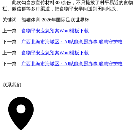
此次勾当放宣传材料300余份，不只提拔了村平易近的食物
栏、微信群等多种渠道，把食物平安学问送到田间地头。
关键词：熊猫体育·2026年国际足联世界杯
上一篇：
食物平安应急预案Word模板下载
下一篇：
广西北海市海城区：AI赋能意愿办事 聪慧守护校
上一篇：
食物平安应急预案Word模板下载
下一篇：
广西北海市海城区：AI赋能意愿办事 聪慧守护校
联系我们