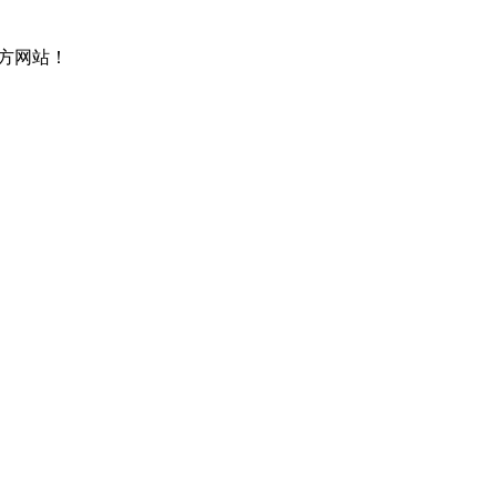
官方网站！