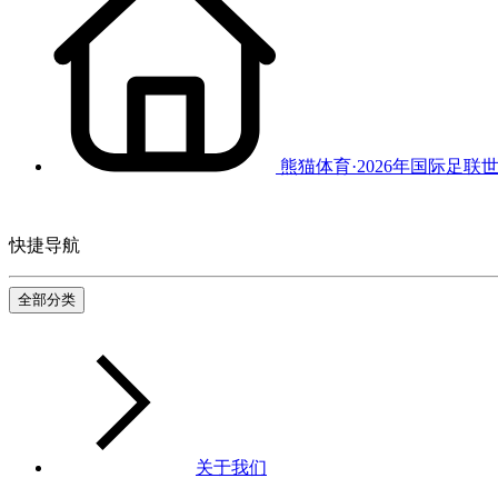
熊猫体育·2026年国际足联
快捷导航
全部分类
关于我们