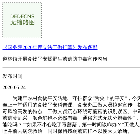
《国务院2026年度立法工做打算》发布多部
道林镇开展食物平安暨野生蘑菇防中毒宣传勾当
发布时间：
2026-05-24
为建牢农村食物平安防地，守护群众“舌尖上的平安”，今天
奉上一堂适用的食物平安科普课。食安办工做人员拉起宣传，
毒风险高发的特点，工做人员沉点环绕毒蘑菇的识别误区、中
蘑菇莫乱采，颜色鲜艳不必然有毒，通俗方式无法分辨毒性”
能吃吗？”“如果不小心吃了毒蘑菇，第一时间该咋办？”工做
吐并前去病院救治，同时保留残剩蘑菇样本以便大夫诊断。