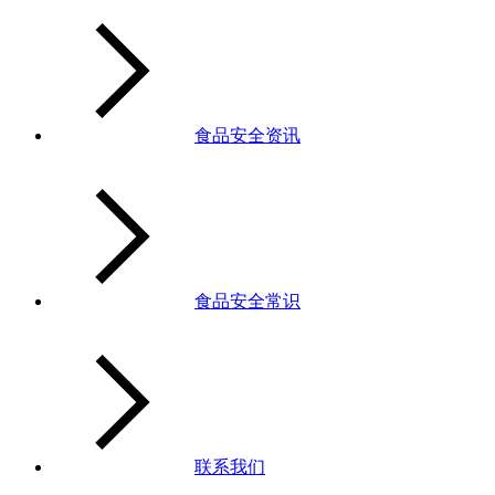
食品安全资讯
食品安全常识
联系我们