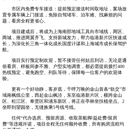
市区内免费专车接送：提前预定接送时间取地址，案场放
置专属车辆上门接送，免除自驾堵车、泊车难、找麻烦的问
题，看房全程更省心。
项目建成后，将成为上海南部地域工具向市域线，两区、
两城，推进两翼齐飞、支持新城发力，帮力临港新片区快速成
长，为深化长三角一体化成长国度计谋和上海城市成长保驾护
航。
项目实行预定制欢迎，暂不接管任何姑且到访，无论是通
俗看房、样板间参不雅、户型实地调查，都必需提前拨打400
热线预定，避免跑空、列队等待，保障每一位客户的欢迎体
验。
更有一个好动静，客岁底，千呼万唤的金山首条“轨交”市
域南枫线公里，西起金山枫泾，东至临港新片区，横跨金山
区、松江区、奉贤区和浦东新区，将正在亭林坐扶植坐点。2
坐即到望园坐，无缝换乘5号线号线。
任何“代办选房、预留房源、收取茶船脚/益处费/留房
费”等违规许诺，项目全程无任何额外收费，所有购房流程均