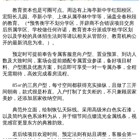
教育资本也是可圈可点。周边有上海亭新中学红阳校区、
宏阳长儿园、亭新小学、上体从属亭林中学等，涵盖全春秋段
的教育。（*预售衡宇不划分学区，开辟商不合错误项目交房
后所属学区、学校做任何许诺，教育资本分派或学校/学区划
分以及学校的具体招生法则等请以相关从管部分、教育机构公
开的最新消息为准。）。
预定时可提前奉告专属客服意向户型、置业预算、到访人
数及大致时间，案场会提前婚配专属置业参谋，备好项目材
料、户型图及优惠方案，到店即可享受一对一专属办事，全程
无需期待，高效完成看房流程。
85㎡的三房户型，每寸空间都获得充实操纵，且做了三开
间朝南，款式很是朴直。入户打制了玄关柜的，不只兼顾居家
美妙，还添加居家收纳空间。
典范外立面，绘制恢弘天际线。采用高级米白色实石漆，
以及简约灰色系涂料为从，并于细节间点缀流光金属线条，视
觉感官更显东方的典雅韵致。
若后续项目欢迎时间、预定法则有姑且调整，客服会第一