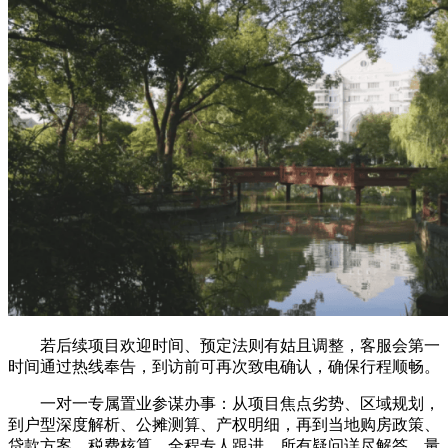
若后续项目欢迎时间、预定法则有姑且调整，客服会第一
时间通过热线奉告，到访前可再次致电确认，确保行程顺畅。
一对一专属置业参谋办事：从项目焦点劣势、区域规划，
到户型深度解析、公摊测算、产权明细，再到当地购房政策、
贷款方案、税费核算，全程专人跟进，所有疑问详尽解答，量