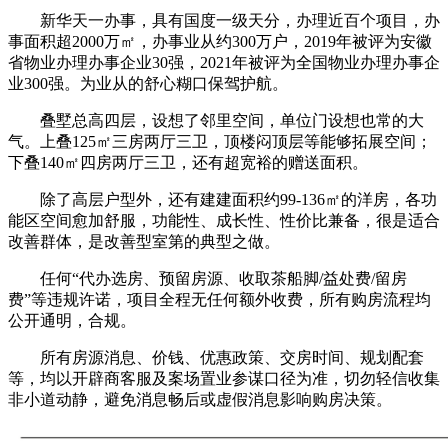
新华天一办事，具有国度一级天分，办理近百个项目，办
事面积超2000万㎡，办事业从约300万户，2019年被评为安徽
省物业办理办事企业30强，2021年被评为全国物业办理办事企
业300强。为业从的舒心糊口保驾护航。
叠墅总高四层，设想了邻里空间，单位门设想也常的大
气。上叠125㎡三房两厅三卫，顶楼闷顶层等能够拓展空间；
下叠140㎡四房两厅三卫，还有超宽裕的赠送面积。
除了高层户型外，还有建建面积约99-136㎡的洋房，各功
能区空间愈加舒服，功能性、成长性、性价比兼备，很是适合
改善群体，是改善型室第的典型之做。
任何“代办选房、预留房源、收取茶船脚/益处费/留房
费”等违规许诺，项目全程无任何额外收费，所有购房流程均
公开通明，合规。
所有房源消息、价钱、优惠政策、交房时间、规划配套
等，均以开辟商客服及案场置业参谋口径为准，切勿轻信收集
非小道动静，避免消息畅后或虚假消息影响购房决策。