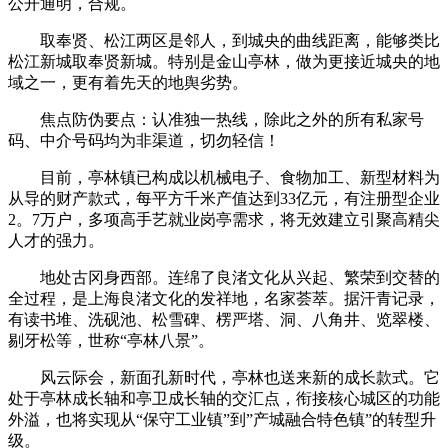
公开通明，合规。
取奉贤、松江两区是邻人，到城央的曲线距离，能够类比
松江新城取奉贤新城。特别是金山亭林，做为更接近城央的地
域之一，更有着先天的地舆劣势。
焦点防伪要点：认准独一热线，除此之外的所有私家号
码、中介号码均为非渠道，切勿轻信！
目前，亭林镇已构成以机械电子、食物加工、新型材料为
从导的财产款式，每平方千米产值达到33亿元，有注册型企业
2。7万户，多项高手艺就业岗亭需求，将无效建立引聚高精尖
人才的强力。
地处古冈身西部。连绵了良渚文化从兴起、繁荣到交替的
全过程，是上海良渚文化的发祥地，名家荟萃。据汗青记录，
有读书堆、洗砚池、松雪碑、楞严塔、洞、八角井、览翠楼、
剔牙松等，世称“亭林八景”。
风云际会，新面孔新时代，亭林也送来新的成长款式。它
处于亭林成长轴和亭卫成长轴的交汇点，衔接核心城区的功能
外溢，也将实现从“保守工业镇”到”产城融合特色镇”的转型升
级。