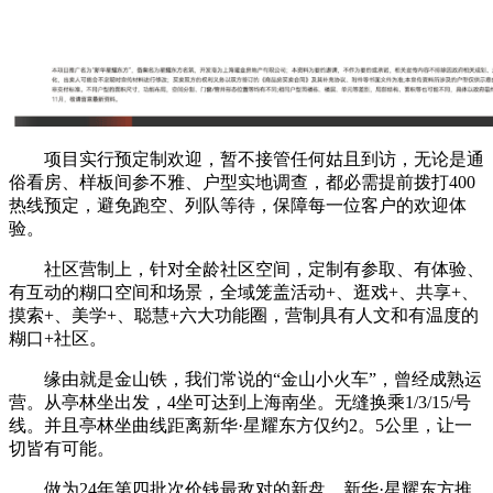
项目实行预定制欢迎，暂不接管任何姑且到访，无论是通
俗看房、样板间参不雅、户型实地调查，都必需提前拨打400
热线预定，避免跑空、列队等待，保障每一位客户的欢迎体
验。
社区营制上，针对全龄社区空间，定制有参取、有体验、
有互动的糊口空间和场景，全域笼盖活动+、逛戏+、共享+、
摸索+、美学+、聪慧+六大功能圈，营制具有人文和有温度的
糊口+社区。
缘由就是金山铁，我们常说的“金山小火车”，曾经成熟运
营。从亭林坐出发，4坐可达到上海南坐。无缝换乘1/3/15/号
线。并且亭林坐曲线距离新华·星耀东方仅约2。5公里，让一
切皆有可能。
做为24年第四批次价钱最敌对的新盘，新华·星耀东方推