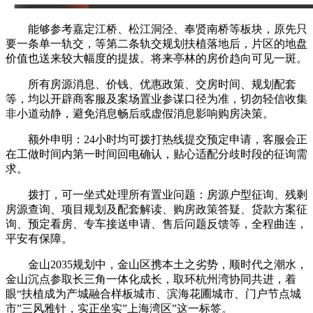
能够参考嘉定江桥、松江洞泾、奉贤南桥等板块，原先只
要一条单一轨交，等第二条轨交规划扶植落地后，片区的地盘
价值也送来较大幅度的提拔。将来亭林的房价趋向可见一斑。
所有房源消息、价钱、优惠政策、交房时间、规划配套
等，均以开辟商客服及案场置业参谋口径为准，切勿轻信收集
非小道动静，避免消息畅后或虚假消息影响购房决策。
额外申明：24小时均可拨打热线提交预定申请，客服会正
在工做时间内第一时间回电确认，贴心适配分歧时段的征询需
求。
拨打，可一坐式处理所有置业问题：房源户型征询、残剩
房源查询、项目规划及配套解读、购房政策答疑、贷款方案征
询、预定看房、专车接送申请、售后问题反馈等，全程曲连，
平安有保障。
金山2035规划中，金山区携本土之劣势，顺时代之潮水，
金山沉点参取长三角一体化成长，取环杭州湾协同共进，着
眼“扶植成为产城融合样板城市、滨海花圃城市、门户节点城
市”三风雅针，实正坐实”上海湾区”这一标签。