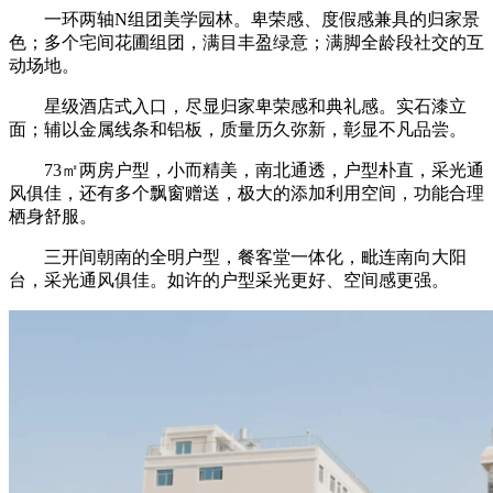
一环两轴N组团美学园林。卑荣感、度假感兼具的归家景
色；多个宅间花圃组团，满目丰盈绿意；满脚全龄段社交的互
动场地。
星级酒店式入口，尽显归家卑荣感和典礼感。实石漆立
面；辅以金属线条和铝板，质量历久弥新，彰显不凡品尝。
73㎡两房户型，小而精美，南北通透，户型朴直，采光通
风俱佳，还有多个飘窗赠送，极大的添加利用空间，功能合理
栖身舒服。
三开间朝南的全明户型，餐客堂一体化，毗连南向大阳
台，采光通风俱佳。如许的户型采光更好、空间感更强。