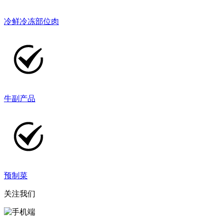
冷鲜冷冻部位肉
牛副产品
预制菜
关注我们