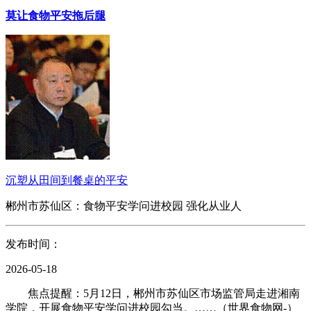
莫让食物平安拖后腿
沉塑从田间到餐桌的平安
郴州市苏仙区：食物平安学问进校园 强化从业人
发布时间：
2026-05-18
焦点提醒：5月12日，郴州市苏仙区市场监管局走进湘南
学院，开展食物平安学问进校园勾当。……（世界食物网-）