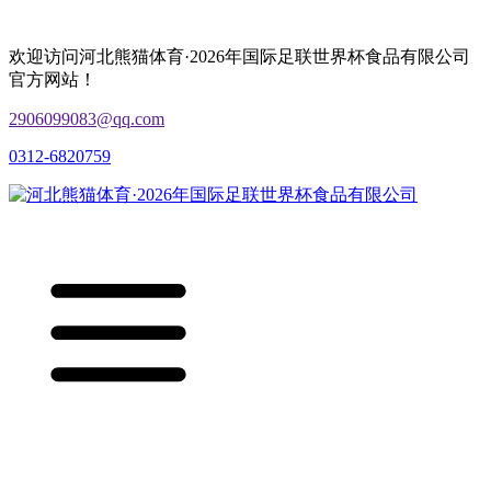
欢迎访问河北熊猫体育·2026年国际足联世界杯食品有限公司
官方网站！
2906099083@qq.com
0312-6820759