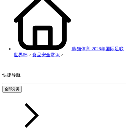
熊猫体育·2026年国际足联
世界杯
>
食品安全常识
>
快捷导航
全部分类