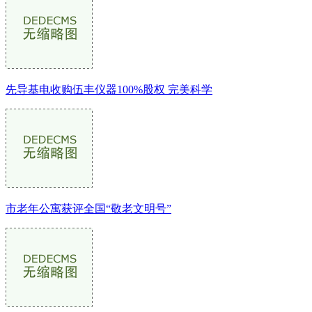
先导基电收购伍丰仪器100%股权 完美科学
市老年公寓获评全国“敬老文明号”