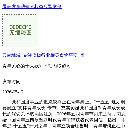
最高发布消费者权益典型案例
云南地域_专注食物行业鞭策食物平安_资
青年关心的十大线）：动向取趋向
发布时间：
2026-05-12
党和国度事业的但愿依靠正在青年身上。“十五五”规划纲
要设立“支撑青年成长”专节，充实彰显党和国度对青年成长成
长的深切关怀取高度注沉。2026年五四青年节到来之际，习总
给中国青年五四章暨新时代青年前锋获者代表回信，指出：本
年是“十五五”开局之年，青年立功合理当时。青年若何正在中