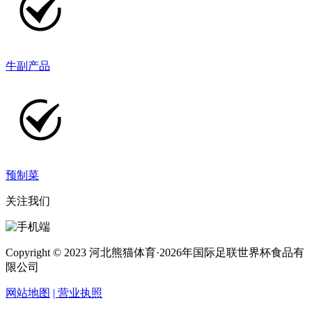
牛副产品
预制菜
关注我们
Copyright © 2023 河北熊猫体育·2026年国际足联世界杯食品有
限公司
网站地图
| 营业执照