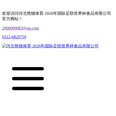
欢迎访问河北熊猫体育·2026年国际足联世界杯食品有限公司
官方网站！
2906099083@qq.com
0312-6820759