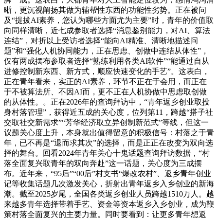
晰，更沉视阐扬其做为辅帮性东西的功能性劣势。正在被问
及“提拔AI素养，您认为哪些方面尤为主要”时，青年的价值取
向同样清晰，近七成参取者选择“消息鉴别能力，对AI、算法
连结”，对折以上受访者选择“能向AI精准、清晰地描述问
题”和“强化人机协同能力，正在思虑、创做中连结从体性”，
仅有两成摆布参取者选择“熟练利用各类AI软件”“能通过自从
进修控制新东西、新方式，顺应快速变化的手艺”。这表白，
正在青年看来，实正的AI素养，环节不正在于会用，而正在
于不被算法所、不因AI而，更不正在人机协做中思虑取创做
的从体性。。正在2026年的查询拜访中，“青年返乡创业取投
身村落管理”，获得近五成的关心度，位列第11，跨越“搭子社
交取社交新需求”“芳华经济取立异创制新范式”等线，但这一
议题关心度上升，本身就出值得留意的积极信号：村落之于青
年，已不再是“退而求其次”的选择，而是正正在改变为双向选
择的舞台。回看2024年青年关心十鬼话题查询拜访数据，“村
落全面复兴取青年的双向奔赴”这一话题，关心度为三成摆
布。近年来，“95后”“00后”村支书“爆改农村”、返乡青年创业
记等收集话题几次激发关心，折射出青年返乡入乡创业的新海
潮。截至2025岁尾，全国各类返乡创业人员跨越1510万人。越
来越多青年选择带着手艺、资金等资本返乡入乡创业，成为鞭
策村落全面复兴的主要力量。同时要看到：让更多青年想返