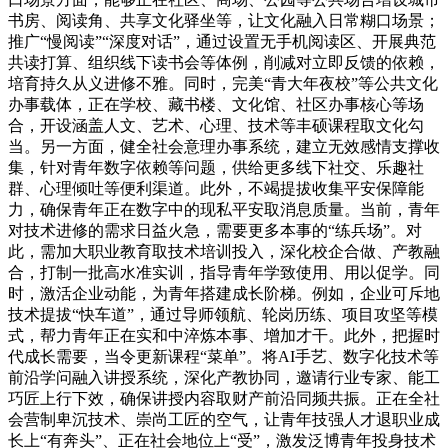
书房、阅读角、共享文化驿坐等，让文化融入日常糊口场景；
推广“慢阅读”“深度对话”，通过设置无手机阅读区、开展典范
共读打算、组织线下读书会等体例，削减对立即反馈的依赖，
培育持久从义进修不雅。同时，完美“青大年夜校”等公共文化
办事载体，正在学校、藏书楼、文化馆、社区办事核心等场
合，开设涵盖人文、艺术、心理、技术等丰硕课程取文化勾
当。另一方面，健全社会意理办事系统，建立无效感情支撑收
集，针对青年数字依赖等问题，供给更多线下社交、乐趣社
群、心理倾吐等便利渠道。此外，不竭提拔收集平安保障能
力，确保青年正在数字中的现私平安取消息质量。当前，青年
对技术进修的需求日益火急，需要更多本事的“练兵场”。对
此，需加大职业教育取技术培训投入，深化校企合做、产教融
合，打制一批高水准实训，指导青年学致使用、用以促学。同
时，激活企业动能，为青年搭建成长阶梯。例如，企业可斥地
技术提拔“快车道”，通过导师领航、轮岗历练、项目攻坚等模
式，帮力青年正在实和中淬炼本事、增加才干。此外，把握时
代成长需要，当令更新课程“菜单”。将AI手艺、数字化技术等
前沿学问融入讲授系统，深化产教协同，邀请行业专家、能工
巧匠上行下效，确保讲授内容取财产前沿同频共振。正在全社
会营制卑沉技术、崇尚工匠的空气，让青年技强人才退职业成
长上“有奔头”、正在社会地位上“受”，激发泛博青年投身技术