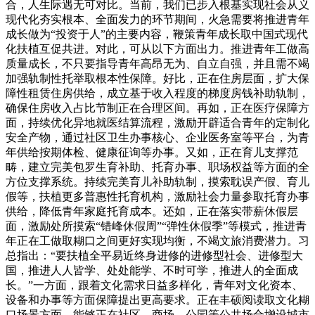
合，人生际遇无可对比。当前，我们已步入根基实现社会从义
现代化夯实根本、全面发力的环节期间，火急需要将推进青年
成长做为“投资于人”的主要内容，鞭策青年成长取中国式现代
化扶植互促共进。对此，可从以下方面出力。推进青年工做高
质量成长，不只要指导青年高昂无为、自立自强，并且需不竭
加强轨制性托举取根本性保障。好比，正在住房层面，扩大保
障性租赁住房供给，成立基于收入程度的梯度房钱补助轨制，
确保住房收入占比节制正在合理区间。再如，正在医疗保障方
面，持续优化异地就医结算流程，激励开辟适合青年的定制化
安全产物，通过社区卫生办事核心、企业医务室等平台，为青
年供给按期体检、健康征询等办事。又如，正在育儿支撑范
畴，建立完美包罗生育补助、托育办事、职场权益等方面的全
方位支撑系统。持续完美育儿补助轨制，摸索耽误产假、育儿
假等，扶植更多普惠性托育机构，激励社会力量参取托育办事
供给，降低青年家庭托育成本。还如，正在落实带薪休假层
面，激励处所摸索“错峰休假周”“弹性休假季”等模式，推进青
年正在工做取糊口之间更好实现均衡，不竭文旅消费潜力。习
总指出：“要扶植全平易近终身进修的进修型社会、进修型大
国，推进人人皆学、处处能学、不时可学，推进人的全面成
长。”一方面，跟着文化需求日益多样化，青年对文化资本、
设备和办事等方面保障提出更高要求。正在丰硕阅读取文化糊
口场景方面，能够正在社区、商场、公园等公共场合增设城市