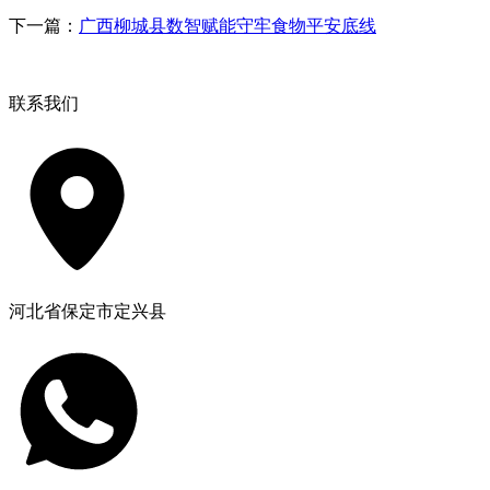
下一篇：
广西柳城县数智赋能守牢食物平安底线
联系我们
河北省保定市定兴县