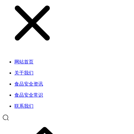
网站首页
关于我们
食品安全资讯
食品安全常识
联系我们