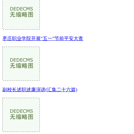
枣庄职业学院开展“五一”节前平安大查
副校长述职述廉演讲(汇集二十六篇)