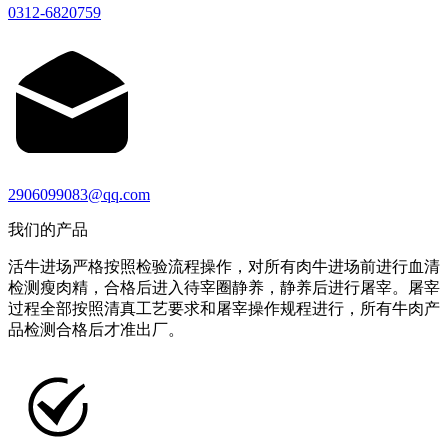
0312-6820759
2906099083@qq.com
我们的产品
活牛进场严格按照检验流程操作，对所有肉牛进场前进行血清
检测瘦肉精，合格后进入待宰圈静养，静养后进行屠宰。屠宰
过程全部按照清真工艺要求和屠宰操作规程进行，所有牛肉产
品检测合格后才准出厂。