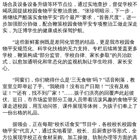
场合及设备设备升级等环节点位，通过实地查抄，督促学校不
竭巩固提拔校园食物平安整治质效。”张珍明暗示，下一步，
将继续严酷落实食物平安“四个最严”要求，“首善尺度”，进一
步加强部分协做，配合鞭策校园食物平安专项整治工做走深走
实，为泛博学生的健康成长保驾护航。
“这些新鲜案例既是差同化管慧的结晶，更是我市校园食
物平安规范化、科学化扶植的无力支持。专栏后续将笼盖更多
学校，鞭策构成“部分监管、学校自律、家长参取”的共治款
式，以愈加通明化和常态化的监视机制让学生吃得、家长安
心。
“同窗们，你们晓得什么是‘三无食物’吗？”话音刚落，教
室里立即举起了手。“我晓得！没有出产日期！”“没有及格
证！”“还有，找不到厂家！”……孩子们洪亮的回覆声此起彼
伏。近日，市市场监管部分工做人员带着活泼风趣的食物平安
课走进校园，用互动问答、课件展现等体例，为孩子们奉上了
一份出格的礼品。
据领会，正在每期“校长话食安”节目中，各校校长校园食
物平安“代言人”，通过实地看望、校长、后厨查抄等形式，全
方位展现学校正在食材采购、加工操做、轨制办理等方面的具