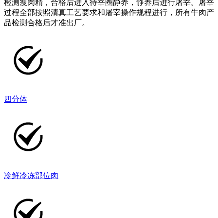
检测瘦肉精，合格后进入待宰圈静养，静养后进行屠宰。屠宰
过程全部按照清真工艺要求和屠宰操作规程进行，所有牛肉产
品检测合格后才准出厂。
四分体
冷鲜冷冻部位肉