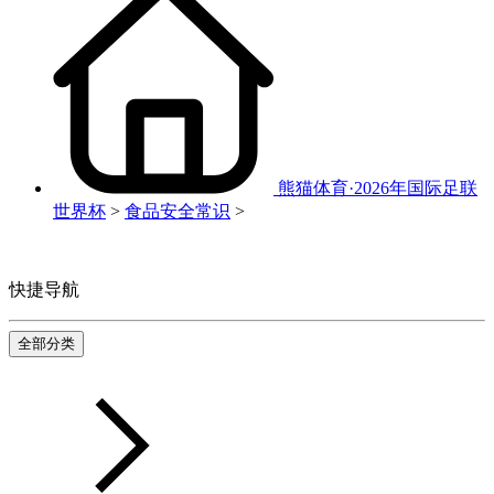
熊猫体育·2026年国际足联
世界杯
>
食品安全常识
>
快捷导航
全部分类