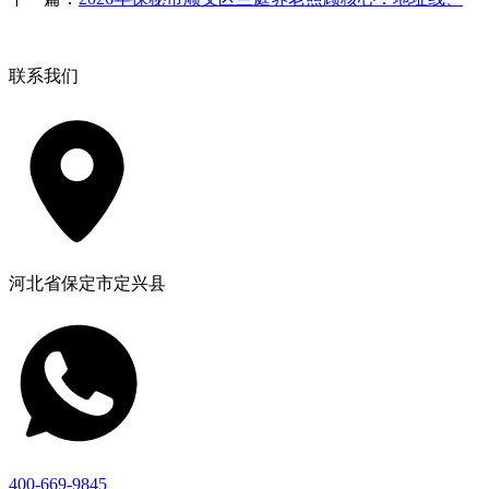
联系我们
河北省保定市定兴县
400-669-9845