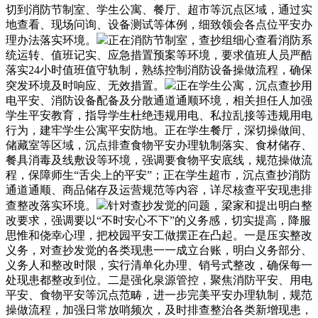
切到消防节制室、学生公寓、餐厅、超市等沉点区域，通过实
地查看、现场问询、设备测试等体例，细致领会各点位平安办
理办法落实环境。
正在消防节制室，查抄组细心查看消防系
统运转、值班记实、应急措置预案等环境，要求值班人员严酷
落实24小时值班值守轨制，熟练控制消防设备操做流程，确保
突发环境及时响应、无效措置。
正在学生公寓，沉点查抄用
电平安、消防设备配备及分散通道通顺环境，相关担任人加强
学生平安教育，指导学生杜绝违规用电、私拉乱接等违规用电
行为，建牢学生公寓平安防地。正在学生餐厅，深切操做间、
储藏室等区域，沉点排查食物平安办理轨制落实、食材储存、
餐具消毒及线敷设等环境，强调要食物平安底线，规范操做流
程，保障师生“舌尖上的平安”；正在学生超市，沉点查抄消防
通道通顺、商品储存及运营规范等内容，详尽核查平安现患排
查整改落实环境。
针对查抄发觉的问题，梁家和提出明白整
改要求，强调要以“不时安心不下”的义务感，切实提高，降服
思惟和侥幸心理，把校园平安工做摆正在凸起。一是压实整改
义务，对查抄发觉的各类现患一一成立台账，明白义务部分、
义务人和整改时限，实行清单化办理、销号式整改，确保每一
处现患都整改到位。二是强化泉源管控，聚焦消防平安、用电
平安、食物平安等沉点范畴，进一步完美平安办理轨制，规范
操做流程，加强日常放哨频次，及时排查整治各类新增现患，