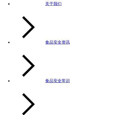
关于我们
食品安全资讯
食品安全常识