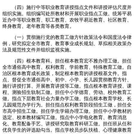
（四）施行中等职业教育讲授指点文件和讲授评估尺度并
组织实施。组织编写处所教材和开展职业指点工做。统筹平易
近办中等职业教育、职工教育、农牧平易近教育、社区教育、
终身教育、老年教育等各类教育。
（一）贯彻施行党的教育工做方针政策法令和国度法令律
例，研究拟定全市教育、教育事业成长规划、草拟相关政策办
法及规范性文件并组织监视实施。
（四）根本教育科。担任根本教育宏不雅办理工做。担任
全市通俗高中教育、权利教育、学前教育、特殊教育工做。自
治区根本教育成长政策，制定根本教育的讲授根基文件。指
点、督促全市通俗高中、初中、小学、长儿园贯彻教育方针、
施行讲授打算、开展教育讲授等工做。指点根本教育讲授、课
程、测验招生轨制工做。担任中小学德育、劳动、校外教育工
做。指点下层教育社会力量办学工做。指点根本教育学校、长
儿园规范办学行为。担任指点权利教育阶段招生工做，担任全
市高中招生工做。担任学生学籍办理工做。担任中小学教材的
选定、校本教材编写工做。指点中小学电化教育、教育消息
化、教育配备手艺、讲授研究取教育科研工做。担任班从任和
优良学生的评选励勾当。指点学校员步队扶植、心理健康教育