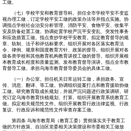
工做。
（七）学校平安和教育督导科。担任全市学校平安不变监
视办理工做，订定学校平安工做的政策办法等并指点实施。协
调指点学校社会治安分析管理、消防平安、食物平安、收集平
安及防备处置工做。协调处置学校严沉平安变乱、突发性事务
和应急措置工做。指点查抄学校平安教育。拟定教育督导的规
章、轨制、法子和评估标要求。组织开展对各区落实教育法
令、律例、规章和国度教育方针、政策的督导。组织开展对各
级各类学校和其他教育机构教育讲授工做的督导。组织开展根
本教育成长程度和质量监测。发布教育督导演讲。指点全市教
育督导工做。承担乌海市教育督导委员会的具体工做。
（一）办公室。担任机关日常运转工做，承担政务、宣
传、消息、翻译、等工做。协调组织提案打点和教育援助协做
工做。研究教育取成长规划，并就严沉问题进行政策调研。研
究订定乌海市教育扶植规划、打算。组织开展教育系统教育工
做。拟定相关规范性文件。组织开展教育行政法律监视、行政
复议、行政应诉和规范性文件审查存案工做。
第四条 乌海市教育局（教育工委）贯彻落实关于教育工
做的方针政策、自治区党委相关决策摆设和市委相关工做放