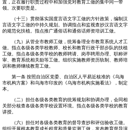
置，正在履行职责过程中和加强党对教育工做的集中同一带
领。次要职责是。
（十三）贯彻落实国度言语文字工做的方针政策，编制汉
言语文字工做的中持久规划。协调指点和监视查抄汉言语文字
的规范化扶植。指点推广通俗话和通俗话师资培训工做。
（九）从管全市教师工做，统筹备理全市教育系统人才工
做。指点各级各类学校教师、校长和教育行政干部步队的扶植
工做。指点各级各类学校的教师聘请、岗亭聘用办理、职称评
审、教育系统相关励等工做。组织实施教师资历轨制、教师培
训和教师继续教育工做。
第一条 按照自治区党委、自治区人平易近核准的《乌海
市机构方案》和乌海市印发的《乌海市机构实施看法》，制定
本。
（二）担任各级各类教育的统筹规划和协调办理，会同相
关部分核查各级各类学校设置环境。指点各级各类学校的教育
讲授。
（六）担任对各级各类教育的督导查抄和评估验收工做。
组织开展根本教育成长程度和质量监测工做，发布教育督导演