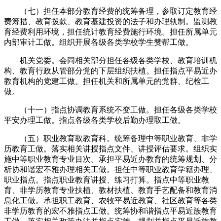
（七）担任本部分教育经费的统筹备理，参取订定教育经
费筹措、教育拨款、教育基建投资的法子和办理轨制。监测教
育经费利用环境，担任统计教育经费施行环境。担任所属单元
内部审计工做。组织开展各级各类学校学生赞帮工做。
机关党委。会同相关部分担任各级各类学校、教育培训机
构、教育行政从管部分党的下层组织扶植。担任指点平易近办
教育机构的党建工做。担任机关和所属单元的党群、纪检工
做。
（十一）指点协调教育系统不变工做。担任各级各类学校
平安办理工做。指点各级各类学校后勤办理取工做。
（五）职业教育取教育科。统筹备理中等职业教育、非学
历教育工做。落实相关讲授指点文件、讲授评估要求。组织实
施中等职业教育专业目次。承担平易近办教育的统筹规划、分
析协和谐宏不雅办理相关工做。担任中等职业教育学籍办理、
职业指点。指点职业教育讲授、练习打算。指点中等职业教
育、非学历教育专业扶植、教材扶植、教育手艺配备和教育消
息化工做。承担职工教育、农牧平易近教育、社区教育等各类
非学历教育的宏不雅指点工做。统筹协和谐指点平易近族教育