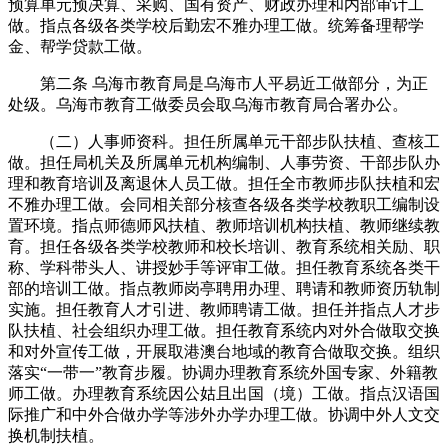
预算单元预决算、采购、国有资产、财政办理和内部审计工
做。指点各级各类学校后勤宏不雅办理工做。统筹备理帮学
金、帮学贷款工做。
第二条 乌海市教育局是乌海市人平易近工做部分，为正
处级。乌海市教育工做委员会取乌海市教育局合署办公。
（二）人事师资科。担任所属单元干部步队扶植、查核工
做。担任局机关及所属单元机构编制、人事劳资、干部步队办
理和教育培训及离退休人员工做。担任全市教师步队扶植和宏
不雅办理工做。会同相关部分核查各级各类学校教职工编制设
置环境。指点师德师风扶植、教师培训机构扶植、教师继续教
育。担任各级各类学校教师和校长培训、教育系统相关励、职
称、学科带头人、讲授妙手等评审工做。担任教育系统各类干
部的培训工做。指点教师岗亭聘用办理、聘请和教师资历轨制
实施。担任教育人才引进、教师聘请工做。担任并指点人才步
队扶植、社会组织办理工做。担任教育系统内对外合做取交换
和对外宣传工做，开展取港澳台地域的教育合做取交换。组织
落实“一带一”教育步履。协调办理教育系统外国专家、外籍教
师工做。办理教育系统因公姑且出国（境）工做。指点汉语国
际推广和中外合做办学等涉外办学办理工做。协调中外人文交
换机制扶植。