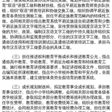
工做，落实相关政策办法并指点实施。规划并指点平易近族教
育“双语”讲授工做和教材扶植。指点平易近族教育师资步队扶
植，组织“双语”师资培训和协做交换工做。组织协调平易近族
教育各类招生测验工做。担任平易近族教育范畴内的特殊性工
做。会同相关部分指点教育系统平易近族连合前进教育和少数
平易近族言语文字规范化工做。宣传贯彻落实国度言语文字工
做的方针、政策。编制汉言语文字工做的中持久规划并组织实
施。协调指点和监视查抄部分、行业的汉言语文字工做。指点
通俗话使用和程度培训测试以及通俗话师资培训工做。承担乌
海市汉言语文字工做委员会的具体工做。
（三）担任推进权利教育平衡成长和推进教育公允，指点
通俗高中教育、学前教育、平易近办根本教育和特殊教育工
做。施行根本教育讲授根基要求，制定讲授根基文件，组织指
点编写处所课程教材。指点中小学校外教育和平安办理，全面
实施本质教育，建立德智体美劳全面培育的教育系统。
（三）成长规划财政科。拟定教育事业成长规划。承担教
育事业统计、指点中小学结构调整。会同相关部分核查各级各
类学校设置。参取拟定本部分教育经费筹措利用办理政策。担
任学生赞帮、教育赠款、教育收费统筹工做。组织全市教育经
费统计。会同相关部分开展教育专项经费办理工做。担任所属