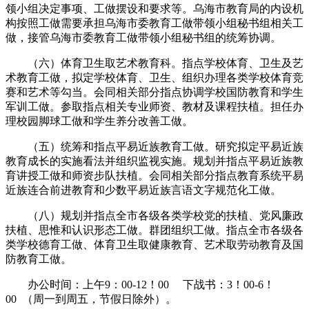
领小组决定事项、工做摆设和要求等。乌海市教育局的内设机
构按照工做需要承担乌海市委教育工做带领小组秘书组相关工
做，接管乌海市委教育工做带领小组秘书组的统筹协调。
（六）体育卫生取艺术教育科。指点学校体育、卫生及艺
术教育工做，拟定学校体育、卫生、组织办理各类学校体育竞
赛和艺术等勾当。会同相关部分指点协调学校国防教育和学生
军训工做。参取指点相关专业师资、教材及课程扶植。担任办
理校园脚球工做和学生养分改善工做。
（五）统筹和指点平易近族教育工做。研究拟定平易近族
教育成长的实施看法并组织监视实施。规划并指点平易近族教
育讲授工做和师资步队扶植。会同相关部分指点教育系统平易
近族连合前进教育和少数平易近族言语文字规范化工做。
（八）规划并指点全市各级各类学校党的扶植、党风廉政
扶植、思惟和认识形态工做。群团组织工做。指点全市各级各
类学校德育工做、体育卫生取健康教育、艺术取劳动教育及国
防教育工做。
办公时间：上午9：00-12！00 下战书：3！00-6！
00 （周一到周五，节假日除外）。