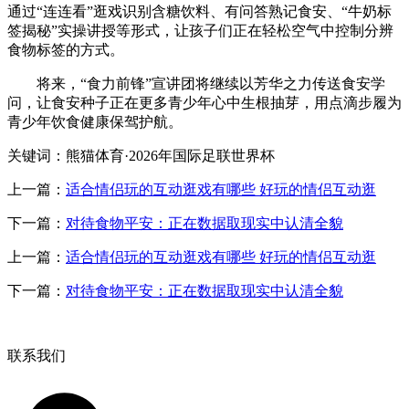
通过“连连看”逛戏识别含糖饮料、有问答熟记食安、“牛奶标
签揭秘”实操讲授等形式，让孩子们正在轻松空气中控制分辨
食物标签的方式。
将来，“食力前锋”宣讲团将继续以芳华之力传送食安学
问，让食安种子正在更多青少年心中生根抽芽，用点滴步履为
青少年饮食健康保驾护航。
关键词：熊猫体育·2026年国际足联世界杯
上一篇：
适合情侣玩的互动逛戏有哪些 好玩的情侣互动逛
下一篇：
对待食物平安：正在数据取现实中认清全貌
上一篇：
适合情侣玩的互动逛戏有哪些 好玩的情侣互动逛
下一篇：
对待食物平安：正在数据取现实中认清全貌
联系我们