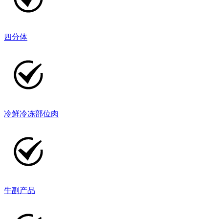
四分体
冷鲜冷冻部位肉
牛副产品