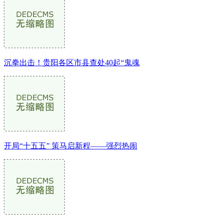
沉拳出击！贵阳各区市县查处40起“鬼魂
开局“十五五” 策马启新程——强烈热闹