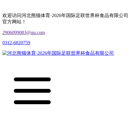
欢迎访问河北熊猫体育·2026年国际足联世界杯食品有限公司
官方网站！
2906099083@qq.com
0312-6820759